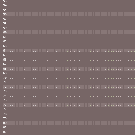
53
...
.
..
.
..
...
.
..
.
..
...
.
..
.
..
...
.
..
.
..
...
.
..
.
..
...
.
54
...
.
..
.
..
...
.
..
.
..
...
.
..
.
..
...
.
..
.
..
...
.
..
.
..
...
.
55
...
.
..
.
..
...
.
..
.
..
...
.
..
.
..
...
.
..
.
..
...
.
..
.
..
...
.
56
...
.
..
.
..
...
.
..
.
..
...
.
..
.
..
...
.
..
.
..
...
.
..
.
..
...
.
57
...
.
..
.
..
...
.
..
.
..
...
.
..
.
..
...
.
..
.
..
...
.
..
.
..
...
.
58
...
.
..
.
..
...
.
..
.
..
...
.
..
.
..
...
.
..
.
..
...
.
..
.
..
...
.
59
...
.
..
.
..
...
.
..
.
..
...
.
..
.
..
...
.
..
.
..
...
.
..
.
..
...
.
60
...
.
..
.
..
...
.
..
.
..
...
.
..
.
..
...
.
..
.
..
...
.
..
.
..
...
.
61
...
.
..
.
..
...
.
..
.
..
...
.
..
.
..
...
.
..
.
..
...
.
..
.
..
...
.
62
...
.
..
.
..
...
.
..
.
..
...
.
..
.
..
...
.
..
.
..
...
.
..
.
..
...
.
63
...
.
..
.
..
...
.
..
.
..
...
.
..
.
..
...
.
..
.
..
...
.
..
.
..
...
.
64
...
.
..
.
..
...
.
..
.
..
...
.
..
.
..
...
.
..
.
..
...
.
..
.
..
...
.
65
...
.
..
.
..
...
.
..
.
..
...
.
..
.
..
...
.
..
.
..
...
.
..
.
..
...
.
66
...
.
..
.
..
...
.
..
.
..
...
.
..
.
..
...
.
..
.
..
...
.
..
.
..
...
.
67
...
.
..
.
..
...
.
..
.
..
...
.
..
.
..
...
.
..
.
..
...
.
..
.
..
...
.
68
...
.
..
.
..
...
.
..
.
..
...
.
..
.
..
...
.
..
.
..
...
.
..
.
..
...
.
69
...
.
..
.
..
...
.
..
.
..
...
.
..
.
..
...
.
..
.
..
...
.
..
.
..
...
.
70
...
.
..
.
..
...
.
..
.
..
...
.
..
.
..
...
.
..
.
..
...
.
..
.
..
...
.
71
...
.
..
.
..
...
.
..
.
..
...
.
..
.
..
...
.
..
.
..
...
.
..
.
..
...
.
72
...
.
..
.
..
...
.
..
.
..
...
.
..
.
..
...
.
..
.
..
...
.
..
.
..
...
.
73
...
.
..
.
..
...
.
..
.
..
...
.
..
.
..
...
.
..
.
..
...
.
..
.
..
...
.
74
...
.
..
.
..
...
.
..
.
..
...
.
..
.
..
...
.
..
.
..
...
.
..
.
..
...
.
75
...
.
..
.
..
...
.
..
.
..
...
.
..
.
..
...
.
..
.
..
...
.
..
.
..
...
.
76
...
.
..
.
..
...
.
..
.
..
...
.
..
.
..
...
.
..
.
..
...
.
..
.
..
...
.
77
...
.
..
.
..
...
.
..
.
..
...
.
..
.
..
...
.
..
.
..
...
.
..
.
..
...
.
78
...
.
..
.
..
...
.
..
.
..
...
.
..
.
..
...
.
..
.
..
...
.
..
.
..
...
.
79
...
.
..
.
..
...
.
..
.
..
...
.
..
.
..
...
.
..
.
..
...
.
..
.
..
...
.
80
...
.
..
.
..
...
.
..
.
..
...
.
..
.
..
...
.
..
.
..
...
.
..
.
..
...
.
81
...
.
..
.
..
...
.
..
.
..
...
.
..
.
..
...
.
..
.
..
...
.
..
.
..
...
.
82
...
.
..
.
..
...
.
..
.
..
...
.
..
.
..
...
.
..
.
..
...
.
..
.
..
...
.