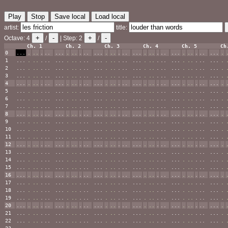
Play
Stop
Save local
Load local
artist:
title:
+
-
+
-
Octave:
4
/
| Step:
2
/
Ch. 1
Ch. 2
Ch. 3
Ch. 4
Ch. 5
Ch
0
...
.
..
.
..
...
.
..
.
..
...
.
..
.
..
...
.
..
.
..
...
.
..
.
..
...
.
1
...
.
..
.
..
...
.
..
.
..
...
.
..
.
..
...
.
..
.
..
...
.
..
.
..
...
.
2
...
.
..
.
..
...
.
..
.
..
...
.
..
.
..
...
.
..
.
..
...
.
..
.
..
...
.
3
...
.
..
.
..
...
.
..
.
..
...
.
..
.
..
...
.
..
.
..
...
.
..
.
..
...
.
4
...
.
..
.
..
...
.
..
.
..
...
.
..
.
..
...
.
..
.
..
...
.
..
.
..
...
.
5
...
.
..
.
..
...
.
..
.
..
...
.
..
.
..
...
.
..
.
..
...
.
..
.
..
...
.
6
...
.
..
.
..
...
.
..
.
..
...
.
..
.
..
...
.
..
.
..
...
.
..
.
..
...
.
7
...
.
..
.
..
...
.
..
.
..
...
.
..
.
..
...
.
..
.
..
...
.
..
.
..
...
.
8
...
.
..
.
..
...
.
..
.
..
...
.
..
.
..
...
.
..
.
..
...
.
..
.
..
...
.
9
...
.
..
.
..
...
.
..
.
..
...
.
..
.
..
...
.
..
.
..
...
.
..
.
..
...
.
10
...
.
..
.
..
...
.
..
.
..
...
.
..
.
..
...
.
..
.
..
...
.
..
.
..
...
.
11
...
.
..
.
..
...
.
..
.
..
...
.
..
.
..
...
.
..
.
..
...
.
..
.
..
...
.
12
...
.
..
.
..
...
.
..
.
..
...
.
..
.
..
...
.
..
.
..
...
.
..
.
..
...
.
13
...
.
..
.
..
...
.
..
.
..
...
.
..
.
..
...
.
..
.
..
...
.
..
.
..
...
.
14
...
.
..
.
..
...
.
..
.
..
...
.
..
.
..
...
.
..
.
..
...
.
..
.
..
...
.
15
...
.
..
.
..
...
.
..
.
..
...
.
..
.
..
...
.
..
.
..
...
.
..
.
..
...
.
16
...
.
..
.
..
...
.
..
.
..
...
.
..
.
..
...
.
..
.
..
...
.
..
.
..
...
.
17
...
.
..
.
..
...
.
..
.
..
...
.
..
.
..
...
.
..
.
..
...
.
..
.
..
...
.
18
...
.
..
.
..
...
.
..
.
..
...
.
..
.
..
...
.
..
.
..
...
.
..
.
..
...
.
19
...
.
..
.
..
...
.
..
.
..
...
.
..
.
..
...
.
..
.
..
...
.
..
.
..
...
.
20
...
.
..
.
..
...
.
..
.
..
...
.
..
.
..
...
.
..
.
..
...
.
..
.
..
...
.
21
...
.
..
.
..
...
.
..
.
..
...
.
..
.
..
...
.
..
.
..
...
.
..
.
..
...
.
22
...
.
..
.
..
...
.
..
.
..
...
.
..
.
..
...
.
..
.
..
...
.
..
.
..
...
.