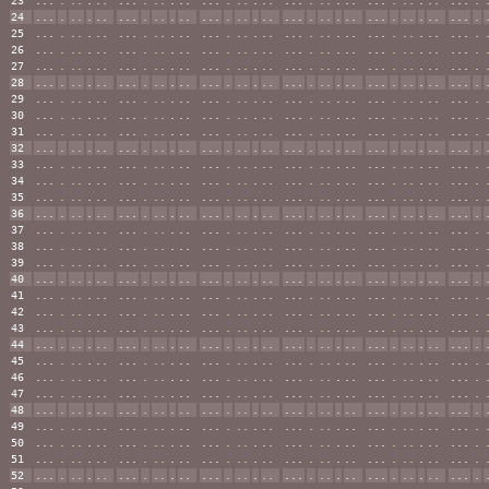
23
...
.
..
.
..
...
.
..
.
..
...
.
..
.
..
...
.
..
.
..
...
.
..
.
..
...
.
24
...
.
..
.
..
...
.
..
.
..
...
.
..
.
..
...
.
..
.
..
...
.
..
.
..
...
.
25
...
.
..
.
..
...
.
..
.
..
...
.
..
.
..
...
.
..
.
..
...
.
..
.
..
...
.
26
...
.
..
.
..
...
.
..
.
..
...
.
..
.
..
...
.
..
.
..
...
.
..
.
..
...
.
27
...
.
..
.
..
...
.
..
.
..
...
.
..
.
..
...
.
..
.
..
...
.
..
.
..
...
.
28
...
.
..
.
..
...
.
..
.
..
...
.
..
.
..
...
.
..
.
..
...
.
..
.
..
...
.
29
...
.
..
.
..
...
.
..
.
..
...
.
..
.
..
...
.
..
.
..
...
.
..
.
..
...
.
30
...
.
..
.
..
...
.
..
.
..
...
.
..
.
..
...
.
..
.
..
...
.
..
.
..
...
.
31
...
.
..
.
..
...
.
..
.
..
...
.
..
.
..
...
.
..
.
..
...
.
..
.
..
...
.
32
...
.
..
.
..
...
.
..
.
..
...
.
..
.
..
...
.
..
.
..
...
.
..
.
..
...
.
33
...
.
..
.
..
...
.
..
.
..
...
.
..
.
..
...
.
..
.
..
...
.
..
.
..
...
.
34
...
.
..
.
..
...
.
..
.
..
...
.
..
.
..
...
.
..
.
..
...
.
..
.
..
...
.
35
...
.
..
.
..
...
.
..
.
..
...
.
..
.
..
...
.
..
.
..
...
.
..
.
..
...
.
36
...
.
..
.
..
...
.
..
.
..
...
.
..
.
..
...
.
..
.
..
...
.
..
.
..
...
.
37
...
.
..
.
..
...
.
..
.
..
...
.
..
.
..
...
.
..
.
..
...
.
..
.
..
...
.
38
...
.
..
.
..
...
.
..
.
..
...
.
..
.
..
...
.
..
.
..
...
.
..
.
..
...
.
39
...
.
..
.
..
...
.
..
.
..
...
.
..
.
..
...
.
..
.
..
...
.
..
.
..
...
.
40
...
.
..
.
..
...
.
..
.
..
...
.
..
.
..
...
.
..
.
..
...
.
..
.
..
...
.
41
...
.
..
.
..
...
.
..
.
..
...
.
..
.
..
...
.
..
.
..
...
.
..
.
..
...
.
42
...
.
..
.
..
...
.
..
.
..
...
.
..
.
..
...
.
..
.
..
...
.
..
.
..
...
.
43
...
.
..
.
..
...
.
..
.
..
...
.
..
.
..
...
.
..
.
..
...
.
..
.
..
...
.
44
...
.
..
.
..
...
.
..
.
..
...
.
..
.
..
...
.
..
.
..
...
.
..
.
..
...
.
45
...
.
..
.
..
...
.
..
.
..
...
.
..
.
..
...
.
..
.
..
...
.
..
.
..
...
.
46
...
.
..
.
..
...
.
..
.
..
...
.
..
.
..
...
.
..
.
..
...
.
..
.
..
...
.
47
...
.
..
.
..
...
.
..
.
..
...
.
..
.
..
...
.
..
.
..
...
.
..
.
..
...
.
48
...
.
..
.
..
...
.
..
.
..
...
.
..
.
..
...
.
..
.
..
...
.
..
.
..
...
.
49
...
.
..
.
..
...
.
..
.
..
...
.
..
.
..
...
.
..
.
..
...
.
..
.
..
...
.
50
...
.
..
.
..
...
.
..
.
..
...
.
..
.
..
...
.
..
.
..
...
.
..
.
..
...
.
51
...
.
..
.
..
...
.
..
.
..
...
.
..
.
..
...
.
..
.
..
...
.
..
.
..
...
.
52
...
.
..
.
..
...
.
..
.
..
...
.
..
.
..
...
.
..
.
..
...
.
..
.
..
...
.