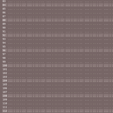
83
...
.
..
.
..
...
.
..
.
..
...
.
..
.
..
...
.
..
.
..
...
.
..
.
..
...
.
84
...
.
..
.
..
...
.
..
.
..
...
.
..
.
..
...
.
..
.
..
...
.
..
.
..
...
.
85
...
.
..
.
..
...
.
..
.
..
...
.
..
.
..
...
.
..
.
..
...
.
..
.
..
...
.
86
...
.
..
.
..
...
.
..
.
..
...
.
..
.
..
...
.
..
.
..
...
.
..
.
..
...
.
87
...
.
..
.
..
...
.
..
.
..
...
.
..
.
..
...
.
..
.
..
...
.
..
.
..
...
.
88
...
.
..
.
..
...
.
..
.
..
...
.
..
.
..
...
.
..
.
..
...
.
..
.
..
...
.
89
...
.
..
.
..
...
.
..
.
..
...
.
..
.
..
...
.
..
.
..
...
.
..
.
..
...
.
90
...
.
..
.
..
...
.
..
.
..
...
.
..
.
..
...
.
..
.
..
...
.
..
.
..
...
.
91
...
.
..
.
..
...
.
..
.
..
...
.
..
.
..
...
.
..
.
..
...
.
..
.
..
...
.
92
...
.
..
.
..
...
.
..
.
..
...
.
..
.
..
...
.
..
.
..
...
.
..
.
..
...
.
93
...
.
..
.
..
...
.
..
.
..
...
.
..
.
..
...
.
..
.
..
...
.
..
.
..
...
.
94
...
.
..
.
..
...
.
..
.
..
...
.
..
.
..
...
.
..
.
..
...
.
..
.
..
...
.
95
...
.
..
.
..
...
.
..
.
..
...
.
..
.
..
...
.
..
.
..
...
.
..
.
..
...
.
96
...
.
..
.
..
...
.
..
.
..
...
.
..
.
..
...
.
..
.
..
...
.
..
.
..
...
.
97
...
.
..
.
..
...
.
..
.
..
...
.
..
.
..
...
.
..
.
..
...
.
..
.
..
...
.
98
...
.
..
.
..
...
.
..
.
..
...
.
..
.
..
...
.
..
.
..
...
.
..
.
..
...
.
99
...
.
..
.
..
...
.
..
.
..
...
.
..
.
..
...
.
..
.
..
...
.
..
.
..
...
.
100
...
.
..
.
..
...
.
..
.
..
...
.
..
.
..
...
.
..
.
..
...
.
..
.
..
...
.
101
...
.
..
.
..
...
.
..
.
..
...
.
..
.
..
...
.
..
.
..
...
.
..
.
..
...
.
102
...
.
..
.
..
...
.
..
.
..
...
.
..
.
..
...
.
..
.
..
...
.
..
.
..
...
.
103
...
.
..
.
..
...
.
..
.
..
...
.
..
.
..
...
.
..
.
..
...
.
..
.
..
...
.
104
...
.
..
.
..
...
.
..
.
..
...
.
..
.
..
...
.
..
.
..
...
.
..
.
..
...
.
105
...
.
..
.
..
...
.
..
.
..
...
.
..
.
..
...
.
..
.
..
...
.
..
.
..
...
.
106
...
.
..
.
..
...
.
..
.
..
...
.
..
.
..
...
.
..
.
..
...
.
..
.
..
...
.
107
...
.
..
.
..
...
.
..
.
..
...
.
..
.
..
...
.
..
.
..
...
.
..
.
..
...
.
108
...
.
..
.
..
...
.
..
.
..
...
.
..
.
..
...
.
..
.
..
...
.
..
.
..
...
.
109
...
.
..
.
..
...
.
..
.
..
...
.
..
.
..
...
.
..
.
..
...
.
..
.
..
...
.
110
...
.
..
.
..
...
.
..
.
..
...
.
..
.
..
...
.
..
.
..
...
.
..
.
..
...
.
111
...
.
..
.
..
...
.
..
.
..
...
.
..
.
..
...
.
..
.
..
...
.
..
.
..
...
.
112
...
.
..
.
..
...
.
..
.
..
...
.
..
.
..
...
.
..
.
..
...
.
..
.
..
...
.