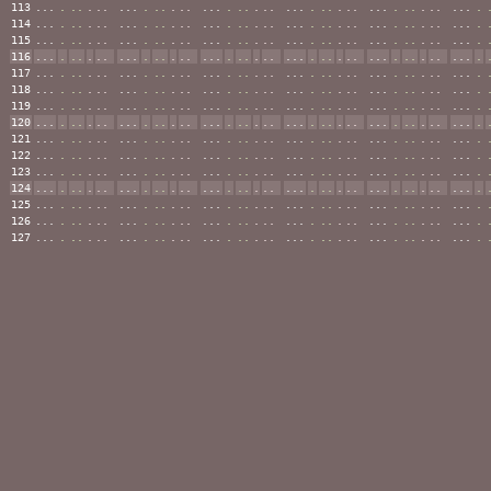
113
...
.
..
.
..
...
.
..
.
..
...
.
..
.
..
...
.
..
.
..
...
.
..
.
..
...
.
114
...
.
..
.
..
...
.
..
.
..
...
.
..
.
..
...
.
..
.
..
...
.
..
.
..
...
.
115
...
.
..
.
..
...
.
..
.
..
...
.
..
.
..
...
.
..
.
..
...
.
..
.
..
...
.
116
...
.
..
.
..
...
.
..
.
..
...
.
..
.
..
...
.
..
.
..
...
.
..
.
..
...
.
117
...
.
..
.
..
...
.
..
.
..
...
.
..
.
..
...
.
..
.
..
...
.
..
.
..
...
.
118
...
.
..
.
..
...
.
..
.
..
...
.
..
.
..
...
.
..
.
..
...
.
..
.
..
...
.
119
...
.
..
.
..
...
.
..
.
..
...
.
..
.
..
...
.
..
.
..
...
.
..
.
..
...
.
120
...
.
..
.
..
...
.
..
.
..
...
.
..
.
..
...
.
..
.
..
...
.
..
.
..
...
.
121
...
.
..
.
..
...
.
..
.
..
...
.
..
.
..
...
.
..
.
..
...
.
..
.
..
...
.
122
...
.
..
.
..
...
.
..
.
..
...
.
..
.
..
...
.
..
.
..
...
.
..
.
..
...
.
123
...
.
..
.
..
...
.
..
.
..
...
.
..
.
..
...
.
..
.
..
...
.
..
.
..
...
.
124
...
.
..
.
..
...
.
..
.
..
...
.
..
.
..
...
.
..
.
..
...
.
..
.
..
...
.
125
...
.
..
.
..
...
.
..
.
..
...
.
..
.
..
...
.
..
.
..
...
.
..
.
..
...
.
126
...
.
..
.
..
...
.
..
.
..
...
.
..
.
..
...
.
..
.
..
...
.
..
.
..
...
.
127
...
.
..
.
..
...
.
..
.
..
...
.
..
.
..
...
.
..
.
..
...
.
..
.
..
...
.