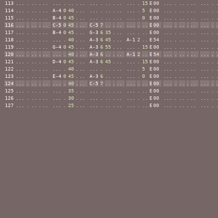
113
...
.
..
.
..
...
.
..
.
..
...
.
..
.
..
...
.
15
E
00
...
.
..
.
..
...
.
114
...
.
..
.
..
A-4
0
40
.
..
...
.
..
.
..
...
.
5
E
00
...
.
..
.
..
...
.
115
...
.
..
.
..
B-4
0
45
.
..
...
.
..
.
..
...
.
0
E
00
...
.
..
.
..
...
.
116
...
.
..
.
..
C-5
0
45
.
..
C-5
7
..
.
..
...
.
..
E
00
...
.
..
.
..
...
.
117
...
.
..
.
..
B-4
0
45
.
..
G-3
6
35
.
..
...
.
..
E
00
...
.
..
.
..
...
.
118
...
.
..
.
..
...
.
40
.
..
A-3
6
45
.
..
A-1
2
..
E
54
...
.
..
.
..
...
.
119
...
.
..
.
..
G-4
0
45
.
..
A-3
6
55
.
..
...
.
15
E
00
...
.
..
.
..
...
.
120
...
.
..
.
..
...
.
40
.
..
A-3
6
..
.
..
A-1
2
..
E
54
...
.
..
.
..
...
.
121
...
.
..
.
..
D-4
0
45
.
..
A-3
6
45
.
..
...
.
15
E
00
...
.
..
.
..
...
.
122
...
.
..
.
..
...
.
40
.
..
...
.
..
.
..
...
.
5
E
00
...
.
..
.
..
...
.
123
...
.
..
.
..
E-4
0
45
.
..
A-3
6
..
.
..
...
.
0
E
00
...
.
..
.
..
...
.
124
...
.
..
.
..
...
.
40
.
..
C-5
7
..
.
..
...
.
..
E
00
...
.
..
.
..
...
.
125
...
.
..
.
..
...
.
35
.
..
...
.
..
.
..
...
.
..
E
00
...
.
..
.
..
...
.
126
...
.
..
.
..
...
.
30
.
..
...
.
..
.
..
...
.
..
E
00
...
.
..
.
..
...
.
127
...
.
..
.
..
...
.
25
.
..
...
.
..
.
..
...
.
..
E
00
...
.
..
.
..
...
.