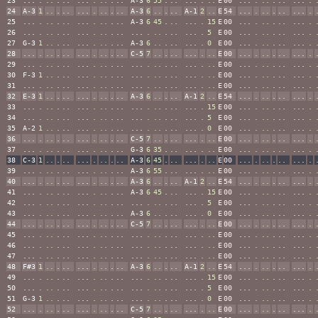
23
...
.
..
.
..
...
.
..
.
..
A-3
6
55
.
..
...
.
..
E
00
...
.
..
.
..
...
.
24
A-3
1
..
.
..
...
.
..
.
..
A-3
6
..
.
..
A-1
2
..
E
54
...
.
..
.
..
...
.
25
...
.
..
.
..
...
.
..
.
..
A-3
6
45
.
..
...
.
15
E
00
...
.
..
.
..
...
.
26
...
.
..
.
..
...
.
..
.
..
...
.
..
.
..
...
.
5
E
00
...
.
..
.
..
...
.
27
G-3
1
..
.
..
...
.
..
.
..
A-3
6
..
.
..
...
.
0
E
00
...
.
..
.
..
...
.
28
...
.
..
.
..
...
.
..
.
..
C-5
7
..
.
..
...
.
..
E
00
...
.
..
.
..
...
.
29
...
.
..
.
..
...
.
..
.
..
...
.
..
.
..
...
.
..
E
00
...
.
..
.
..
...
.
30
F-3
1
..
.
..
...
.
..
.
..
...
.
..
.
..
...
.
..
E
00
...
.
..
.
..
...
.
31
...
.
..
.
..
...
.
..
.
..
...
.
..
.
..
...
.
..
E
00
...
.
..
.
..
...
.
32
E-3
1
..
.
..
...
.
..
.
..
A-3
6
..
.
..
A-1
2
..
E
54
...
.
..
.
..
...
.
33
...
.
..
.
..
...
.
..
.
..
...
.
..
.
..
...
.
15
E
00
...
.
..
.
..
...
.
34
...
.
..
.
..
...
.
..
.
..
...
.
..
.
..
...
.
5
E
00
...
.
..
.
..
...
.
35
A-2
1
..
.
..
...
.
..
.
..
...
.
..
.
..
...
.
0
E
00
...
.
..
.
..
...
.
36
...
.
..
.
..
...
.
..
.
..
C-5
7
..
.
..
...
.
..
E
00
...
.
..
.
..
...
.
37
...
.
..
.
..
...
.
..
.
..
G-3
6
35
.
..
...
.
..
E
00
...
.
..
.
..
...
.
38
C-3
1
..
.
..
...
.
..
.
..
A-3
6
45
.
..
...
.
..
E
00
...
.
..
.
..
...
.
39
...
.
..
.
..
...
.
..
.
..
A-3
6
55
.
..
...
.
..
E
00
...
.
..
.
..
...
.
40
...
.
..
.
..
...
.
..
.
..
A-3
6
..
.
..
A-1
2
..
E
54
...
.
..
.
..
...
.
41
...
.
..
.
..
...
.
..
.
..
A-3
6
45
.
..
...
.
15
E
00
...
.
..
.
..
...
.
42
...
.
..
.
..
...
.
..
.
..
...
.
..
.
..
...
.
5
E
00
...
.
..
.
..
...
.
43
...
.
..
.
..
...
.
..
.
..
A-3
6
..
.
..
...
.
0
E
00
...
.
..
.
..
...
.
44
...
.
..
.
..
...
.
..
.
..
C-5
7
..
.
..
...
.
..
E
00
...
.
..
.
..
...
.
45
...
.
..
.
..
...
.
..
.
..
...
.
..
.
..
...
.
..
E
00
...
.
..
.
..
...
.
46
...
.
..
.
..
...
.
..
.
..
...
.
..
.
..
...
.
..
E
00
...
.
..
.
..
...
.
47
...
.
..
.
..
...
.
..
.
..
...
.
..
.
..
...
.
..
E
00
...
.
..
.
..
...
.
48
F#3
1
..
.
..
...
.
..
.
..
A-3
6
..
.
..
A-1
2
..
E
54
...
.
..
.
..
...
.
49
...
.
..
.
..
...
.
..
.
..
...
.
..
.
..
...
.
15
E
00
...
.
..
.
..
...
.
50
...
.
..
.
..
...
.
..
.
..
...
.
..
.
..
...
.
5
E
00
...
.
..
.
..
...
.
51
G-3
1
..
.
..
...
.
..
.
..
...
.
..
.
..
...
.
0
E
00
...
.
..
.
..
...
.
52
...
.
..
.
..
...
.
..
.
..
C-5
7
..
.
..
...
.
..
E
00
...
.
..
.
..
...
.