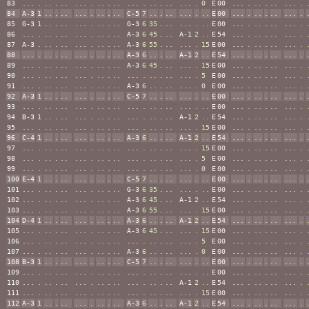
83
...
.
..
.
..
...
.
..
.
..
...
.
..
.
..
...
.
0
E
00
...
.
..
.
..
...
.
84
A-3
1
..
.
..
...
.
..
.
..
C-5
7
..
.
..
...
.
..
E
00
...
.
..
.
..
...
.
85
G-3
1
..
.
..
...
.
..
.
..
G-3
6
35
.
..
...
.
..
E
00
...
.
..
.
..
...
.
86
...
.
..
.
..
...
.
..
.
..
A-3
6
45
.
..
A-1
2
..
E
54
...
.
..
.
..
...
.
87
A-3
.
..
.
..
...
.
..
.
..
A-3
6
55
.
..
...
.
15
E
00
...
.
..
.
..
...
.
88
...
.
..
.
..
...
.
..
.
..
A-3
6
..
.
..
A-1
2
..
E
54
...
.
..
.
..
...
.
89
...
.
..
.
..
...
.
..
.
..
A-3
6
45
.
..
...
.
15
E
00
...
.
..
.
..
...
.
90
...
.
..
.
..
...
.
..
.
..
...
.
..
.
..
...
.
5
E
00
...
.
..
.
..
...
.
91
...
.
..
.
..
...
.
..
.
..
A-3
6
..
.
..
...
.
0
E
00
...
.
..
.
..
...
.
92
A-3
1
..
.
..
...
.
..
.
..
C-5
7
..
.
..
...
.
..
E
00
...
.
..
.
..
...
.
93
...
.
..
.
..
...
.
..
.
..
...
.
..
.
..
...
.
..
E
00
...
.
..
.
..
...
.
94
B-3
1
..
.
..
...
.
..
.
..
...
.
..
.
..
A-1
2
..
E
54
...
.
..
.
..
...
.
95
...
.
..
.
..
...
.
..
.
..
...
.
..
.
..
...
.
15
E
00
...
.
..
.
..
...
.
96
C-4
1
..
.
..
...
.
..
.
..
A-3
6
..
.
..
A-1
2
..
E
54
...
.
..
.
..
...
.
97
...
.
..
.
..
...
.
..
.
..
...
.
..
.
..
...
.
15
E
00
...
.
..
.
..
...
.
98
...
.
..
.
..
...
.
..
.
..
...
.
..
.
..
...
.
5
E
00
...
.
..
.
..
...
.
99
...
.
..
.
..
...
.
..
.
..
...
.
..
.
..
...
.
0
E
00
...
.
..
.
..
...
.
100
E-4
1
..
.
..
...
.
..
.
..
C-5
7
..
.
..
...
.
..
E
00
...
.
..
.
..
...
.
101
...
.
..
.
..
...
.
..
.
..
G-3
6
35
.
..
...
.
..
E
00
...
.
..
.
..
...
.
102
...
.
..
.
..
...
.
..
.
..
A-3
6
45
.
..
A-1
2
..
E
54
...
.
..
.
..
...
.
103
...
.
..
.
..
...
.
..
.
..
A-3
6
55
.
..
...
.
15
E
00
...
.
..
.
..
...
.
104
D-4
1
..
.
..
...
.
..
.
..
A-3
6
..
.
..
A-1
2
..
E
54
...
.
..
.
..
...
.
105
...
.
..
.
..
...
.
..
.
..
A-3
6
45
.
..
...
.
15
E
00
...
.
..
.
..
...
.
106
...
.
..
.
..
...
.
..
.
..
...
.
..
.
..
...
.
5
E
00
...
.
..
.
..
...
.
107
...
.
..
.
..
...
.
..
.
..
A-3
6
..
.
..
...
.
0
E
00
...
.
..
.
..
...
.
108
B-3
1
..
.
..
...
.
..
.
..
C-5
7
..
.
..
...
.
..
E
00
...
.
..
.
..
...
.
109
...
.
..
.
..
...
.
..
.
..
...
.
..
.
..
...
.
..
E
00
...
.
..
.
..
...
.
110
...
.
..
.
..
...
.
..
.
..
...
.
..
.
..
A-1
2
..
E
54
...
.
..
.
..
...
.
111
...
.
..
.
..
...
.
..
.
..
...
.
..
.
..
...
.
15
E
00
...
.
..
.
..
...
.
112
A-3
1
..
.
..
...
.
..
.
..
A-3
6
..
.
..
A-1
2
..
E
54
...
.
..
.
..
...
.