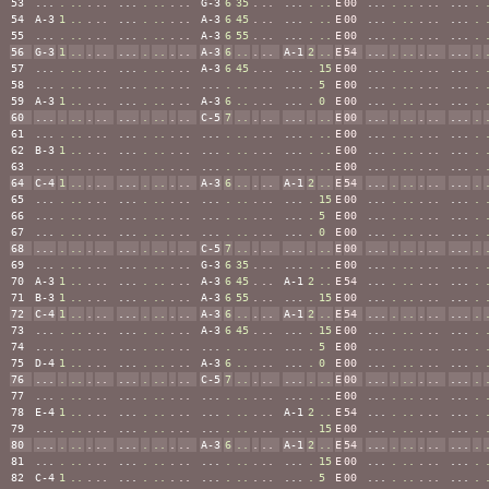
53
...
.
..
.
..
...
.
..
.
..
G-3
6
35
.
..
...
.
..
E
00
...
.
..
.
..
...
.
54
A-3
1
..
.
..
...
.
..
.
..
A-3
6
45
.
..
...
.
..
E
00
...
.
..
.
..
...
.
55
...
.
..
.
..
...
.
..
.
..
A-3
6
55
.
..
...
.
..
E
00
...
.
..
.
..
...
.
56
G-3
1
..
.
..
...
.
..
.
..
A-3
6
..
.
..
A-1
2
..
E
54
...
.
..
.
..
...
.
57
...
.
..
.
..
...
.
..
.
..
A-3
6
45
.
..
...
.
15
E
00
...
.
..
.
..
...
.
58
...
.
..
.
..
...
.
..
.
..
...
.
..
.
..
...
.
5
E
00
...
.
..
.
..
...
.
59
A-3
1
..
.
..
...
.
..
.
..
A-3
6
..
.
..
...
.
0
E
00
...
.
..
.
..
...
.
60
...
.
..
.
..
...
.
..
.
..
C-5
7
..
.
..
...
.
..
E
00
...
.
..
.
..
...
.
61
...
.
..
.
..
...
.
..
.
..
...
.
..
.
..
...
.
..
E
00
...
.
..
.
..
...
.
62
B-3
1
..
.
..
...
.
..
.
..
...
.
..
.
..
...
.
..
E
00
...
.
..
.
..
...
.
63
...
.
..
.
..
...
.
..
.
..
...
.
..
.
..
...
.
..
E
00
...
.
..
.
..
...
.
64
C-4
1
..
.
..
...
.
..
.
..
A-3
6
..
.
..
A-1
2
..
E
54
...
.
..
.
..
...
.
65
...
.
..
.
..
...
.
..
.
..
...
.
..
.
..
...
.
15
E
00
...
.
..
.
..
...
.
66
...
.
..
.
..
...
.
..
.
..
...
.
..
.
..
...
.
5
E
00
...
.
..
.
..
...
.
67
...
.
..
.
..
...
.
..
.
..
...
.
..
.
..
...
.
0
E
00
...
.
..
.
..
...
.
68
...
.
..
.
..
...
.
..
.
..
C-5
7
..
.
..
...
.
..
E
00
...
.
..
.
..
...
.
69
...
.
..
.
..
...
.
..
.
..
G-3
6
35
.
..
...
.
..
E
00
...
.
..
.
..
...
.
70
A-3
1
..
.
..
...
.
..
.
..
A-3
6
45
.
..
A-1
2
..
E
54
...
.
..
.
..
...
.
71
B-3
1
..
.
..
...
.
..
.
..
A-3
6
55
.
..
...
.
15
E
00
...
.
..
.
..
...
.
72
C-4
1
..
.
..
...
.
..
.
..
A-3
6
..
.
..
A-1
2
..
E
54
...
.
..
.
..
...
.
73
...
.
..
.
..
...
.
..
.
..
A-3
6
45
.
..
...
.
15
E
00
...
.
..
.
..
...
.
74
...
.
..
.
..
...
.
..
.
..
...
.
..
.
..
...
.
5
E
00
...
.
..
.
..
...
.
75
D-4
1
..
.
..
...
.
..
.
..
A-3
6
..
.
..
...
.
0
E
00
...
.
..
.
..
...
.
76
...
.
..
.
..
...
.
..
.
..
C-5
7
..
.
..
...
.
..
E
00
...
.
..
.
..
...
.
77
...
.
..
.
..
...
.
..
.
..
...
.
..
.
..
...
.
..
E
00
...
.
..
.
..
...
.
78
E-4
1
..
.
..
...
.
..
.
..
...
.
..
.
..
A-1
2
..
E
54
...
.
..
.
..
...
.
79
...
.
..
.
..
...
.
..
.
..
...
.
..
.
..
...
.
15
E
00
...
.
..
.
..
...
.
80
...
.
..
.
..
...
.
..
.
..
A-3
6
..
.
..
A-1
2
..
E
54
...
.
..
.
..
...
.
81
...
.
..
.
..
...
.
..
.
..
...
.
..
.
..
...
.
15
E
00
...
.
..
.
..
...
.
82
C-4
1
..
.
..
...
.
..
.
..
...
.
..
.
..
...
.
5
E
00
...
.
..
.
..
...
.