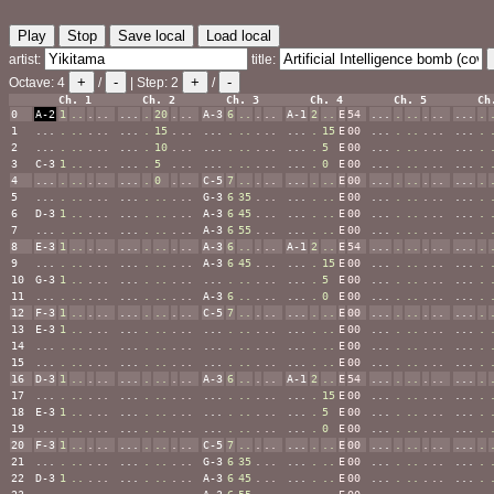
Play
Stop
Save local
Load local
artist:
title:
+
-
+
-
Octave:
4
/
| Step:
2
/
Ch. 1
Ch. 2
Ch. 3
Ch. 4
Ch. 5
Ch
0
A-2
1
..
.
..
...
.
20
.
..
A-3
6
..
.
..
A-1
2
..
E
54
...
.
..
.
..
...
.
1
...
.
..
.
..
...
.
15
.
..
...
.
..
.
..
...
.
15
E
00
...
.
..
.
..
...
.
2
...
.
..
.
..
...
.
10
.
..
...
.
..
.
..
...
.
5
E
00
...
.
..
.
..
...
.
3
C-3
1
..
.
..
...
.
5
.
..
...
.
..
.
..
...
.
0
E
00
...
.
..
.
..
...
.
4
...
.
..
.
..
...
.
0
.
..
C-5
7
..
.
..
...
.
..
E
00
...
.
..
.
..
...
.
5
...
.
..
.
..
...
.
..
.
..
G-3
6
35
.
..
...
.
..
E
00
...
.
..
.
..
...
.
6
D-3
1
..
.
..
...
.
..
.
..
A-3
6
45
.
..
...
.
..
E
00
...
.
..
.
..
...
.
7
...
.
..
.
..
...
.
..
.
..
A-3
6
55
.
..
...
.
..
E
00
...
.
..
.
..
...
.
8
E-3
1
..
.
..
...
.
..
.
..
A-3
6
..
.
..
A-1
2
..
E
54
...
.
..
.
..
...
.
9
...
.
..
.
..
...
.
..
.
..
A-3
6
45
.
..
...
.
15
E
00
...
.
..
.
..
...
.
10
G-3
1
..
.
..
...
.
..
.
..
...
.
..
.
..
...
.
5
E
00
...
.
..
.
..
...
.
11
...
.
..
.
..
...
.
..
.
..
A-3
6
..
.
..
...
.
0
E
00
...
.
..
.
..
...
.
12
F-3
1
..
.
..
...
.
..
.
..
C-5
7
..
.
..
...
.
..
E
00
...
.
..
.
..
...
.
13
E-3
1
..
.
..
...
.
..
.
..
...
.
..
.
..
...
.
..
E
00
...
.
..
.
..
...
.
14
...
.
..
.
..
...
.
..
.
..
...
.
..
.
..
...
.
..
E
00
...
.
..
.
..
...
.
15
...
.
..
.
..
...
.
..
.
..
...
.
..
.
..
...
.
..
E
00
...
.
..
.
..
...
.
16
D-3
1
..
.
..
...
.
..
.
..
A-3
6
..
.
..
A-1
2
..
E
54
...
.
..
.
..
...
.
17
...
.
..
.
..
...
.
..
.
..
...
.
..
.
..
...
.
15
E
00
...
.
..
.
..
...
.
18
E-3
1
..
.
..
...
.
..
.
..
...
.
..
.
..
...
.
5
E
00
...
.
..
.
..
...
.
19
...
.
..
.
..
...
.
..
.
..
...
.
..
.
..
...
.
0
E
00
...
.
..
.
..
...
.
20
F-3
1
..
.
..
...
.
..
.
..
C-5
7
..
.
..
...
.
..
E
00
...
.
..
.
..
...
.
21
...
.
..
.
..
...
.
..
.
..
G-3
6
35
.
..
...
.
..
E
00
...
.
..
.
..
...
.
22
D-3
1
..
.
..
...
.
..
.
..
A-3
6
45
.
..
...
.
..
E
00
...
.
..
.
..
...
.