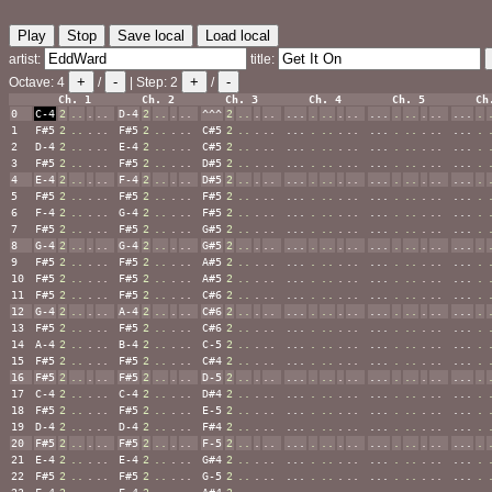
Play
Stop
Save local
Load local
artist:
title:
+
-
+
-
Octave:
4
/
| Step:
2
/
Ch. 1
Ch. 2
Ch. 3
Ch. 4
Ch. 5
Ch
0
C-4
2
..
.
..
D-4
2
..
.
..
^^^
2
..
.
..
...
.
..
.
..
...
.
..
.
..
...
.
1
F#5
2
..
.
..
F#5
2
..
.
..
C#5
2
..
.
..
...
.
..
.
..
...
.
..
.
..
...
.
2
D-4
2
..
.
..
E-4
2
..
.
..
C#5
2
..
.
..
...
.
..
.
..
...
.
..
.
..
...
.
3
F#5
2
..
.
..
F#5
2
..
.
..
D#5
2
..
.
..
...
.
..
.
..
...
.
..
.
..
...
.
4
E-4
2
..
.
..
F-4
2
..
.
..
D#5
2
..
.
..
...
.
..
.
..
...
.
..
.
..
...
.
5
F#5
2
..
.
..
F#5
2
..
.
..
F#5
2
..
.
..
...
.
..
.
..
...
.
..
.
..
...
.
6
F-4
2
..
.
..
G-4
2
..
.
..
F#5
2
..
.
..
...
.
..
.
..
...
.
..
.
..
...
.
7
F#5
2
..
.
..
F#5
2
..
.
..
G#5
2
..
.
..
...
.
..
.
..
...
.
..
.
..
...
.
8
G-4
2
..
.
..
G-4
2
..
.
..
G#5
2
..
.
..
...
.
..
.
..
...
.
..
.
..
...
.
9
F#5
2
..
.
..
F#5
2
..
.
..
A#5
2
..
.
..
...
.
..
.
..
...
.
..
.
..
...
.
10
F#5
2
..
.
..
F#5
2
..
.
..
A#5
2
..
.
..
...
.
..
.
..
...
.
..
.
..
...
.
11
F#5
2
..
.
..
F#5
2
..
.
..
C#6
2
..
.
..
...
.
..
.
..
...
.
..
.
..
...
.
12
G-4
2
..
.
..
A-4
2
..
.
..
C#6
2
..
.
..
...
.
..
.
..
...
.
..
.
..
...
.
13
F#5
2
..
.
..
F#5
2
..
.
..
C#6
2
..
.
..
...
.
..
.
..
...
.
..
.
..
...
.
14
A-4
2
..
.
..
B-4
2
..
.
..
C-5
2
..
.
..
...
.
..
.
..
...
.
..
.
..
...
.
15
F#5
2
..
.
..
F#5
2
..
.
..
C#4
2
..
.
..
...
.
..
.
..
...
.
..
.
..
...
.
16
F#5
2
..
.
..
F#5
2
..
.
..
D-5
2
..
.
..
...
.
..
.
..
...
.
..
.
..
...
.
17
C-4
2
..
.
..
C-4
2
..
.
..
D#4
2
..
.
..
...
.
..
.
..
...
.
..
.
..
...
.
18
F#5
2
..
.
..
F#5
2
..
.
..
E-5
2
..
.
..
...
.
..
.
..
...
.
..
.
..
...
.
19
D-4
2
..
.
..
D-4
2
..
.
..
F#4
2
..
.
..
...
.
..
.
..
...
.
..
.
..
...
.
20
F#5
2
..
.
..
F#5
2
..
.
..
F-5
2
..
.
..
...
.
..
.
..
...
.
..
.
..
...
.
21
E-4
2
..
.
..
E-4
2
..
.
..
G#4
2
..
.
..
...
.
..
.
..
...
.
..
.
..
...
.
22
F#5
2
..
.
..
F#5
2
..
.
..
G-5
2
..
.
..
...
.
..
.
..
...
.
..
.
..
...
.