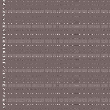
53
...
.
..
.
..
...
.
..
.
..
...
.
..
.
..
...
.
..
.
..
...
.
..
.
..
...
.
54
...
.
..
.
..
...
.
..
.
..
...
.
..
.
..
...
.
..
.
..
...
.
..
.
..
...
.
55
...
.
..
.
..
...
.
..
.
..
...
.
..
.
..
...
.
..
.
..
...
.
..
.
..
...
.
56
...
.
..
.
..
...
.
..
.
..
...
.
..
.
..
...
.
..
.
..
...
.
..
.
..
...
.
57
...
.
..
.
..
...
.
..
.
..
...
.
..
.
..
...
.
..
.
..
...
.
..
.
..
...
.
58
...
.
..
.
..
...
.
..
.
..
...
.
..
.
..
...
.
..
.
..
...
.
..
.
..
...
.
59
...
.
..
.
..
...
.
..
.
..
...
.
..
.
..
...
.
..
.
..
...
.
..
.
..
...
.
60
...
.
..
.
..
...
.
..
.
..
...
.
..
.
..
...
.
..
.
..
...
.
..
.
..
...
.
61
...
.
..
.
..
...
.
..
.
..
...
.
..
.
..
...
.
..
.
..
...
.
..
.
..
...
.
62
...
.
..
.
..
...
.
..
.
..
...
.
..
.
..
...
.
..
.
..
...
.
..
.
..
...
.
63
...
.
..
.
..
...
.
..
.
..
...
.
..
.
..
...
.
..
.
..
...
.
..
.
..
...
.
64
...
.
..
.
..
...
.
..
.
..
...
.
..
.
..
...
.
..
.
..
...
.
..
.
..
...
.
65
...
.
..
.
..
...
.
..
.
..
...
.
..
.
..
...
.
..
.
..
...
.
..
.
..
...
.
66
...
.
..
.
..
...
.
..
.
..
...
.
..
.
..
...
.
..
.
..
...
.
..
.
..
...
.
67
...
.
..
.
..
...
.
..
.
..
...
.
..
.
..
...
.
..
.
..
...
.
..
.
..
...
.
68
...
.
..
.
..
...
.
..
.
..
...
.
..
.
..
...
.
..
.
..
...
.
..
.
..
...
.
69
...
.
..
.
..
...
.
..
.
..
...
.
..
.
..
...
.
..
.
..
...
.
..
.
..
...
.
70
...
.
..
.
..
...
.
..
.
..
...
.
..
.
..
...
.
..
.
..
...
.
..
.
..
...
.
71
...
.
..
.
..
...
.
..
.
..
...
.
..
.
..
...
.
..
.
..
...
.
..
.
..
...
.
72
...
.
..
.
..
...
.
..
.
..
...
.
..
.
..
...
.
..
.
..
...
.
..
.
..
...
.
73
...
.
..
.
..
...
.
..
.
..
...
.
..
.
..
...
.
..
.
..
...
.
..
.
..
...
.
74
...
.
..
.
..
...
.
..
.
..
...
.
..
.
..
...
.
..
.
..
...
.
..
.
..
...
.
75
...
.
..
.
..
...
.
..
.
..
...
.
..
.
..
...
.
..
.
..
...
.
..
.
..
...
.
76
...
.
..
.
..
...
.
..
.
..
...
.
..
.
..
...
.
..
.
..
...
.
..
.
..
...
.
77
...
.
..
.
..
...
.
..
.
..
...
.
..
.
..
...
.
..
.
..
...
.
..
.
..
...
.
78
...
.
..
.
..
...
.
..
.
..
...
.
..
.
..
...
.
..
.
..
...
.
..
.
..
...
.
79
...
.
..
.
..
...
.
..
.
..
...
.
..
.
..
...
.
..
.
..
...
.
..
.
..
...
.
80
...
.
..
.
..
...
.
..
.
..
...
.
..
.
..
...
.
..
.
..
...
.
..
.
..
...
.
81
...
.
..
.
..
...
.
..
.
..
...
.
..
.
..
...
.
..
.
..
...
.
..
.
..
...
.
82
...
.
..
.
..
...
.
..
.
..
...
.
..
.
..
...
.
..
.
..
...
.
..
.
..
...
.