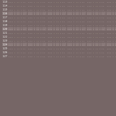
113
...
.
..
.
..
...
.
..
.
..
...
.
..
.
..
...
.
..
.
..
...
.
..
.
..
...
.
114
...
.
..
.
..
...
.
..
.
..
...
.
..
.
..
...
.
..
.
..
...
.
..
.
..
...
.
115
...
.
..
.
..
...
.
..
.
..
...
.
..
.
..
...
.
..
.
..
...
.
..
.
..
...
.
116
...
.
..
.
..
...
.
..
.
..
...
.
..
.
..
...
.
..
.
..
...
.
..
.
..
...
.
117
...
.
..
.
..
...
.
..
.
..
...
.
..
.
..
...
.
..
.
..
...
.
..
.
..
...
.
118
...
.
..
.
..
...
.
..
.
..
...
.
..
.
..
...
.
..
.
..
...
.
..
.
..
...
.
119
...
.
..
.
..
...
.
..
.
..
...
.
..
.
..
...
.
..
.
..
...
.
..
.
..
...
.
120
...
.
..
.
..
...
.
..
.
..
...
.
..
.
..
...
.
..
.
..
...
.
..
.
..
...
.
121
...
.
..
.
..
...
.
..
.
..
...
.
..
.
..
...
.
..
.
..
...
.
..
.
..
...
.
122
...
.
..
.
..
...
.
..
.
..
...
.
..
.
..
...
.
..
.
..
...
.
..
.
..
...
.
123
...
.
..
.
..
...
.
..
.
..
...
.
..
.
..
...
.
..
.
..
...
.
..
.
..
...
.
124
...
.
..
.
..
...
.
..
.
..
...
.
..
.
..
...
.
..
.
..
...
.
..
.
..
...
.
125
...
.
..
.
..
...
.
..
.
..
...
.
..
.
..
...
.
..
.
..
...
.
..
.
..
...
.
126
...
.
..
.
..
...
.
..
.
..
...
.
..
.
..
...
.
..
.
..
...
.
..
.
..
...
.
127
...
.
..
.
..
...
.
..
.
..
...
.
..
.
..
...
.
..
.
..
...
.
..
.
..
...
.