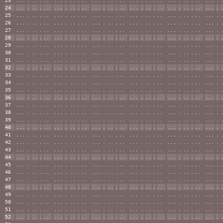
23
...
.
..
.
..
...
.
..
.
..
...
.
..
.
..
...
.
..
.
..
...
.
..
.
..
...
.
24
...
.
..
.
..
...
.
..
.
..
...
.
..
.
..
...
.
..
.
..
...
.
..
.
..
...
.
25
...
.
..
.
..
...
.
..
.
..
...
.
..
.
..
...
.
..
.
..
...
.
..
.
..
...
.
26
...
.
..
.
..
...
.
..
.
..
...
.
..
.
..
...
.
..
.
..
...
.
..
.
..
...
.
27
...
.
..
.
..
...
.
..
.
..
...
.
..
.
..
...
.
..
.
..
...
.
..
.
..
...
.
28
...
.
..
.
..
...
.
..
.
..
...
.
..
.
..
...
.
..
.
..
...
.
..
.
..
...
.
29
...
.
..
.
..
...
.
..
.
..
...
.
..
.
..
...
.
..
.
..
...
.
..
.
..
...
.
30
...
.
..
.
..
...
.
..
.
..
...
.
..
.
..
...
.
..
.
..
...
.
..
.
..
...
.
31
...
.
..
.
..
...
.
..
.
..
...
.
..
.
..
...
.
..
.
..
...
.
..
.
..
...
.
32
...
.
..
.
..
...
.
..
.
..
...
.
..
.
..
...
.
..
.
..
...
.
..
.
..
...
.
33
...
.
..
.
..
...
.
..
.
..
...
.
..
.
..
...
.
..
.
..
...
.
..
.
..
...
.
34
...
.
..
.
..
...
.
..
.
..
...
.
..
.
..
...
.
..
.
..
...
.
..
.
..
...
.
35
...
.
..
.
..
...
.
..
.
..
...
.
..
.
..
...
.
..
.
..
...
.
..
.
..
...
.
36
...
.
..
.
..
...
.
..
.
..
...
.
..
.
..
...
.
..
.
..
...
.
..
.
..
...
.
37
...
.
..
.
..
...
.
..
.
..
...
.
..
.
..
...
.
..
.
..
...
.
..
.
..
...
.
38
...
.
..
.
..
...
.
..
.
..
...
.
..
.
..
...
.
..
.
..
...
.
..
.
..
...
.
39
...
.
..
.
..
...
.
..
.
..
...
.
..
.
..
...
.
..
.
..
...
.
..
.
..
...
.
40
...
.
..
.
..
...
.
..
.
..
...
.
..
.
..
...
.
..
.
..
...
.
..
.
..
...
.
41
...
.
..
.
..
...
.
..
.
..
...
.
..
.
..
...
.
..
.
..
...
.
..
.
..
...
.
42
...
.
..
.
..
...
.
..
.
..
...
.
..
.
..
...
.
..
.
..
...
.
..
.
..
...
.
43
...
.
..
.
..
...
.
..
.
..
...
.
..
.
..
...
.
..
.
..
...
.
..
.
..
...
.
44
...
.
..
.
..
...
.
..
.
..
...
.
..
.
..
...
.
..
.
..
...
.
..
.
..
...
.
45
...
.
..
.
..
...
.
..
.
..
...
.
..
.
..
...
.
..
.
..
...
.
..
.
..
...
.
46
...
.
..
.
..
...
.
..
.
..
...
.
..
.
..
...
.
..
.
..
...
.
..
.
..
...
.
47
...
.
..
.
..
...
.
..
.
..
...
.
..
.
..
...
.
..
.
..
...
.
..
.
..
...
.
48
...
.
..
.
..
...
.
..
.
..
...
.
..
.
..
...
.
..
.
..
...
.
..
.
..
...
.
49
...
.
..
.
..
...
.
..
.
..
...
.
..
.
..
...
.
..
.
..
...
.
..
.
..
...
.
50
...
.
..
.
..
...
.
..
.
..
...
.
..
.
..
...
.
..
.
..
...
.
..
.
..
...
.
51
...
.
..
.
..
...
.
..
.
..
...
.
..
.
..
...
.
..
.
..
...
.
..
.
..
...
.
52
...
.
..
.
..
...
.
..
.
..
...
.
..
.
..
...
.
..
.
..
...
.
..
.
..
...
.