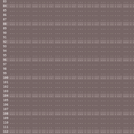
83
...
.
..
.
..
...
.
..
.
..
...
.
..
.
..
...
.
..
.
..
...
.
..
.
..
...
.
84
...
.
..
.
..
...
.
..
.
..
...
.
..
.
..
...
.
..
.
..
...
.
..
.
..
...
.
85
...
.
..
.
..
...
.
..
.
..
...
.
..
.
..
...
.
..
.
..
...
.
..
.
..
...
.
86
...
.
..
.
..
...
.
..
.
..
...
.
..
.
..
...
.
..
.
..
...
.
..
.
..
...
.
87
...
.
..
.
..
...
.
..
.
..
...
.
..
.
..
...
.
..
.
..
...
.
..
.
..
...
.
88
...
.
..
.
..
...
.
..
.
..
...
.
..
.
..
...
.
..
.
..
...
.
..
.
..
...
.
89
...
.
..
.
..
...
.
..
.
..
...
.
..
.
..
...
.
..
.
..
...
.
..
.
..
...
.
90
...
.
..
.
..
...
.
..
.
..
...
.
..
.
..
...
.
..
.
..
...
.
..
.
..
...
.
91
...
.
..
.
..
...
.
..
.
..
...
.
..
.
..
...
.
..
.
..
...
.
..
.
..
...
.
92
...
.
..
.
..
...
.
..
.
..
...
.
..
.
..
...
.
..
.
..
...
.
..
.
..
...
.
93
...
.
..
.
..
...
.
..
.
..
...
.
..
.
..
...
.
..
.
..
...
.
..
.
..
...
.
94
...
.
..
.
..
...
.
..
.
..
...
.
..
.
..
...
.
..
.
..
...
.
..
.
..
...
.
95
...
.
..
.
..
...
.
..
.
..
...
.
..
.
..
...
.
..
.
..
...
.
..
.
..
...
.
96
...
.
..
.
..
...
.
..
.
..
...
.
..
.
..
...
.
..
.
..
...
.
..
.
..
...
.
97
...
.
..
.
..
...
.
..
.
..
...
.
..
.
..
...
.
..
.
..
...
.
..
.
..
...
.
98
...
.
..
.
..
...
.
..
.
..
...
.
..
.
..
...
.
..
.
..
...
.
..
.
..
...
.
99
...
.
..
.
..
...
.
..
.
..
...
.
..
.
..
...
.
..
.
..
...
.
..
.
..
...
.
100
...
.
..
.
..
...
.
..
.
..
...
.
..
.
..
...
.
..
.
..
...
.
..
.
..
...
.
101
...
.
..
.
..
...
.
..
.
..
...
.
..
.
..
...
.
..
.
..
...
.
..
.
..
...
.
102
...
.
..
.
..
...
.
..
.
..
...
.
..
.
..
...
.
..
.
..
...
.
..
.
..
...
.
103
...
.
..
.
..
...
.
..
.
..
...
.
..
.
..
...
.
..
.
..
...
.
..
.
..
...
.
104
...
.
..
.
..
...
.
..
.
..
...
.
..
.
..
...
.
..
.
..
...
.
..
.
..
...
.
105
...
.
..
.
..
...
.
..
.
..
...
.
..
.
..
...
.
..
.
..
...
.
..
.
..
...
.
106
...
.
..
.
..
...
.
..
.
..
...
.
..
.
..
...
.
..
.
..
...
.
..
.
..
...
.
107
...
.
..
.
..
...
.
..
.
..
...
.
..
.
..
...
.
..
.
..
...
.
..
.
..
...
.
108
...
.
..
.
..
...
.
..
.
..
...
.
..
.
..
...
.
..
.
..
...
.
..
.
..
...
.
109
...
.
..
.
..
...
.
..
.
..
...
.
..
.
..
...
.
..
.
..
...
.
..
.
..
...
.
110
...
.
..
.
..
...
.
..
.
..
...
.
..
.
..
...
.
..
.
..
...
.
..
.
..
...
.
111
...
.
..
.
..
...
.
..
.
..
...
.
..
.
..
...
.
..
.
..
...
.
..
.
..
...
.
112
...
.
..
.
..
...
.
..
.
..
...
.
..
.
..
...
.
..
.
..
...
.
..
.
..
...
.