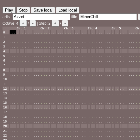
Play
Stop
Save local
Load local
artist:
title:
+
-
+
-
Octave:
4
/
| Step:
2
/
Ch. 1
Ch. 2
Ch. 3
Ch. 4
Ch. 5
Ch
0
...
.
..
.
..
...
.
..
.
..
...
.
..
.
..
...
.
..
.
..
...
.
..
.
..
...
.
1
...
.
..
.
..
...
.
..
.
..
...
.
..
.
..
...
.
..
.
..
...
.
..
.
..
...
.
2
...
.
..
.
..
...
.
..
.
..
...
.
..
.
..
...
.
..
.
..
...
.
..
.
..
...
.
3
...
.
..
.
..
...
.
..
.
..
...
.
..
.
..
...
.
..
.
..
...
.
..
.
..
...
.
4
...
.
..
.
..
...
.
..
.
..
...
.
..
.
..
...
.
..
.
..
...
.
..
.
..
...
.
5
...
.
..
.
..
...
.
..
.
..
...
.
..
.
..
...
.
..
.
..
...
.
..
.
..
...
.
6
...
.
..
.
..
...
.
..
.
..
...
.
..
.
..
...
.
..
.
..
...
.
..
.
..
...
.
7
...
.
..
.
..
...
.
..
.
..
...
.
..
.
..
...
.
..
.
..
...
.
..
.
..
...
.
8
...
.
..
.
..
...
.
..
.
..
...
.
..
.
..
...
.
..
.
..
...
.
..
.
..
...
.
9
...
.
..
.
..
...
.
..
.
..
...
.
..
.
..
...
.
..
.
..
...
.
..
.
..
...
.
10
...
.
..
.
..
...
.
..
.
..
...
.
..
.
..
...
.
..
.
..
...
.
..
.
..
...
.
11
...
.
..
.
..
...
.
..
.
..
...
.
..
.
..
...
.
..
.
..
...
.
..
.
..
...
.
12
...
.
..
.
..
...
.
..
.
..
...
.
..
.
..
...
.
..
.
..
...
.
..
.
..
...
.
13
...
.
..
.
..
...
.
..
.
..
...
.
..
.
..
...
.
..
.
..
...
.
..
.
..
...
.
14
...
.
..
.
..
...
.
..
.
..
...
.
..
.
..
...
.
..
.
..
...
.
..
.
..
...
.
15
...
.
..
.
..
...
.
..
.
..
...
.
..
.
..
...
.
..
.
..
...
.
..
.
..
...
.
16
...
.
..
.
..
...
.
..
.
..
...
.
..
.
..
...
.
..
.
..
...
.
..
.
..
...
.
17
...
.
..
.
..
...
.
..
.
..
...
.
..
.
..
...
.
..
.
..
...
.
..
.
..
...
.
18
...
.
..
.
..
...
.
..
.
..
...
.
..
.
..
...
.
..
.
..
...
.
..
.
..
...
.
19
...
.
..
.
..
...
.
..
.
..
...
.
..
.
..
...
.
..
.
..
...
.
..
.
..
...
.
20
...
.
..
.
..
...
.
..
.
..
...
.
..
.
..
...
.
..
.
..
...
.
..
.
..
...
.
21
...
.
..
.
..
...
.
..
.
..
...
.
..
.
..
...
.
..
.
..
...
.
..
.
..
...
.
22
...
.
..
.
..
...
.
..
.
..
...
.
..
.
..
...
.
..
.
..
...
.
..
.
..
...
.