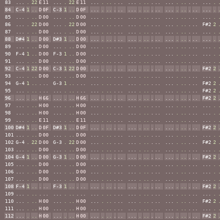
83
...
.
22
E
11
...
.
22
E
11
...
.
..
.
..
...
.
..
.
..
...
.
..
.
..
...
.
84
C-4
1
..
D
0F
C-3
1
..
D
0F
...
.
..
.
..
...
.
..
.
..
...
.
..
.
..
...
.
85
...
.
..
D
00
...
.
..
D
00
...
.
..
.
..
...
.
..
.
..
...
.
..
.
..
...
.
86
...
.
22
D
00
...
.
22
D
00
...
.
..
.
..
...
.
..
.
..
...
.
..
.
..
F#2
2
87
...
.
..
D
00
...
.
..
D
00
...
.
..
.
..
...
.
..
.
..
...
.
..
.
..
...
.
88
D#4
1
..
D
00
D#3
1
..
D
00
...
.
..
.
..
...
.
..
.
..
...
.
..
.
..
...
.
89
...
.
..
D
00
...
.
..
D
00
...
.
..
.
..
...
.
..
.
..
...
.
..
.
..
...
.
90
F-4
1
..
D
00
F-3
1
..
D
00
...
.
..
.
..
...
.
..
.
..
...
.
..
.
..
...
.
91
...
.
..
D
00
...
.
..
D
00
...
.
..
.
..
...
.
..
.
..
...
.
..
.
..
...
.
92
C-4
1
22
D
00
C-3
1
22
D
00
...
.
..
.
..
...
.
..
.
..
...
.
..
.
..
F#2
2
93
...
.
..
D
00
...
.
..
D
00
...
.
..
.
..
...
.
..
.
..
...
.
..
.
..
...
.
94
G-4
1
..
.
..
G-3
1
..
.
..
...
.
..
.
..
...
.
..
.
..
...
.
..
.
..
F#2
2
95
...
.
..
.
..
...
.
..
.
..
...
.
..
.
..
...
.
..
.
..
...
.
..
.
..
F#2
2
96
...
.
..
H
66
...
.
..
H
66
...
.
..
.
..
...
.
..
.
..
...
.
..
.
..
F#2
2
97
...
.
..
H
00
...
.
..
H
00
...
.
..
.
..
...
.
..
.
..
...
.
..
.
..
...
.
98
...
.
..
H
00
...
.
..
H
00
...
.
..
.
..
...
.
..
.
..
...
.
..
.
..
...
.
99
...
.
..
E
11
...
.
..
E
11
...
.
..
.
..
...
.
..
.
..
...
.
..
.
..
...
.
100
D#4
1
..
D
0F
D#3
1
..
D
0F
...
.
..
.
..
...
.
..
.
..
...
.
..
.
..
F#2
2
101
...
.
..
D
00
...
.
..
D
00
...
.
..
.
..
...
.
..
.
..
...
.
..
.
..
...
.
102
G-4
.
22
D
00
G-3
.
22
D
00
...
.
..
.
..
...
.
..
.
..
...
.
..
.
..
F#2
2
103
...
.
..
D
00
...
.
..
D
00
...
.
..
.
..
...
.
..
.
..
...
.
..
.
..
...
.
104
G-4
1
..
D
00
G-3
1
..
D
00
...
.
..
.
..
...
.
..
.
..
...
.
..
.
..
F#2
2
105
...
.
..
D
00
...
.
..
D
00
...
.
..
.
..
...
.
..
.
..
...
.
..
.
..
...
.
106
...
.
..
D
00
...
.
..
D
00
...
.
..
.
..
...
.
..
.
..
...
.
..
.
..
...
.
107
...
.
..
D
00
...
.
..
D
00
...
.
..
.
..
...
.
..
.
..
...
.
..
.
..
...
.
108
F-4
1
..
.
..
F-3
1
..
.
..
...
.
..
.
..
...
.
..
.
..
...
.
..
.
..
F#2
2
109
...
.
..
.
..
...
.
..
.
..
...
.
..
.
..
...
.
..
.
..
...
.
..
.
..
...
.
110
...
.
..
H
00
...
.
..
H
00
...
.
..
.
..
...
.
..
.
..
...
.
..
.
..
F#2
2
111
...
.
..
H
00
...
.
..
H
00
...
.
..
.
..
...
.
..
.
..
...
.
..
.
..
...
.
112
...
.
..
H
00
...
.
..
H
00
...
.
..
.
..
...
.
..
.
..
...
.
..
.
..
F#2
2