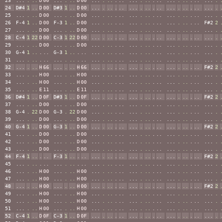
23
...
.
..
D
00
...
.
..
D
00
...
.
..
.
..
...
.
..
.
..
...
.
..
.
..
...
.
24
D#4
1
..
D
00
D#3
1
..
D
00
...
.
..
.
..
...
.
..
.
..
...
.
..
.
..
...
.
25
...
.
..
D
00
...
.
..
D
00
...
.
..
.
..
...
.
..
.
..
...
.
..
.
..
...
.
26
F-4
1
..
D
00
F-3
1
..
D
00
...
.
..
.
..
...
.
..
.
..
...
.
..
.
..
F#2
2
27
...
.
..
D
00
...
.
..
D
00
...
.
..
.
..
...
.
..
.
..
...
.
..
.
..
...
.
28
C-4
1
22
D
00
C-3
1
22
D
00
...
.
..
.
..
...
.
..
.
..
...
.
..
.
..
...
.
29
...
.
..
D
00
...
.
..
D
00
...
.
..
.
..
...
.
..
.
..
...
.
..
.
..
...
.
30
G-4
1
..
.
..
G-3
1
..
.
..
...
.
..
.
..
...
.
..
.
..
...
.
..
.
..
...
.
31
...
.
..
.
..
...
.
..
.
..
...
.
..
.
..
...
.
..
.
..
...
.
..
.
..
...
.
32
...
.
..
H
66
...
.
..
H
66
...
.
..
.
..
...
.
..
.
..
...
.
..
.
..
F#2
2
33
...
.
..
H
00
...
.
..
H
00
...
.
..
.
..
...
.
..
.
..
...
.
..
.
..
...
.
34
...
.
..
H
00
...
.
..
H
00
...
.
..
.
..
...
.
..
.
..
...
.
..
.
..
...
.
35
...
.
..
E
11
...
.
..
E
11
...
.
..
.
..
...
.
..
.
..
...
.
..
.
..
...
.
36
D#4
1
..
D
0F
D#3
1
..
D
0F
...
.
..
.
..
...
.
..
.
..
...
.
..
.
..
F#2
2
37
...
.
..
D
00
...
.
..
D
00
...
.
..
.
..
...
.
..
.
..
...
.
..
.
..
...
.
38
G-4
.
22
D
00
G-3
.
22
D
00
...
.
..
.
..
...
.
..
.
..
...
.
..
.
..
...
.
39
...
.
..
D
00
...
.
..
D
00
...
.
..
.
..
...
.
..
.
..
...
.
..
.
..
...
.
40
G-4
1
..
D
00
G-3
1
..
D
00
...
.
..
.
..
...
.
..
.
..
...
.
..
.
..
F#2
2
41
...
.
..
D
00
...
.
..
D
00
...
.
..
.
..
...
.
..
.
..
...
.
..
.
..
...
.
42
...
.
..
D
00
...
.
..
D
00
...
.
..
.
..
...
.
..
.
..
...
.
..
.
..
...
.
43
...
.
..
D
00
...
.
..
D
00
...
.
..
.
..
...
.
..
.
..
...
.
..
.
..
...
.
44
F-4
1
..
.
..
F-3
1
..
.
..
...
.
..
.
..
...
.
..
.
..
...
.
..
.
..
F#2
2
45
...
.
..
.
..
...
.
..
.
..
...
.
..
.
..
...
.
..
.
..
...
.
..
.
..
...
.
46
...
.
..
H
00
...
.
..
H
00
...
.
..
.
..
...
.
..
.
..
...
.
..
.
..
...
.
47
...
.
..
H
00
...
.
..
H
00
...
.
..
.
..
...
.
..
.
..
...
.
..
.
..
...
.
48
...
.
..
H
00
...
.
..
H
00
...
.
..
.
..
...
.
..
.
..
...
.
..
.
..
F#2
2
49
...
.
..
H
00
...
.
..
H
00
...
.
..
.
..
...
.
..
.
..
...
.
..
.
..
...
.
50
...
.
..
H
00
...
.
..
H
00
...
.
..
.
..
...
.
..
.
..
...
.
..
.
..
...
.
51
...
.
..
H
00
...
.
..
H
00
...
.
..
.
..
...
.
..
.
..
...
.
..
.
..
...
.
52
C-4
1
..
D
0F
C-3
1
..
D
0F
...
.
..
.
..
...
.
..
.
..
...
.
..
.
..
...
.