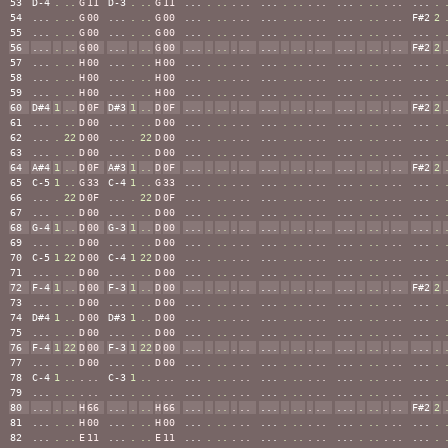
53
D-4
.
..
G
11
D-3
.
..
G
11
...
.
..
.
..
...
.
..
.
..
...
.
..
.
..
...
.
54
...
.
..
G
00
...
.
..
G
00
...
.
..
.
..
...
.
..
.
..
...
.
..
.
..
F#2
2
55
...
.
..
G
00
...
.
..
G
00
...
.
..
.
..
...
.
..
.
..
...
.
..
.
..
...
.
56
...
.
..
G
00
...
.
..
G
00
...
.
..
.
..
...
.
..
.
..
...
.
..
.
..
F#2
2
57
...
.
..
H
00
...
.
..
H
00
...
.
..
.
..
...
.
..
.
..
...
.
..
.
..
...
.
58
...
.
..
H
00
...
.
..
H
00
...
.
..
.
..
...
.
..
.
..
...
.
..
.
..
...
.
59
...
.
..
H
00
...
.
..
H
00
...
.
..
.
..
...
.
..
.
..
...
.
..
.
..
...
.
60
D#4
1
..
D
0F
D#3
1
..
D
0F
...
.
..
.
..
...
.
..
.
..
...
.
..
.
..
F#2
2
61
...
.
..
D
00
...
.
..
D
00
...
.
..
.
..
...
.
..
.
..
...
.
..
.
..
...
.
62
...
.
22
D
00
...
.
22
D
00
...
.
..
.
..
...
.
..
.
..
...
.
..
.
..
...
.
63
...
.
..
D
00
...
.
..
D
00
...
.
..
.
..
...
.
..
.
..
...
.
..
.
..
...
.
64
A#4
1
..
D
0F
A#3
1
..
D
0F
...
.
..
.
..
...
.
..
.
..
...
.
..
.
..
F#2
2
65
C-5
1
..
G
33
C-4
1
..
G
33
...
.
..
.
..
...
.
..
.
..
...
.
..
.
..
...
.
66
...
.
22
D
0F
...
.
22
D
0F
...
.
..
.
..
...
.
..
.
..
...
.
..
.
..
...
.
67
...
.
..
D
00
...
.
..
D
00
...
.
..
.
..
...
.
..
.
..
...
.
..
.
..
...
.
68
G-4
1
..
D
00
G-3
1
..
D
00
...
.
..
.
..
...
.
..
.
..
...
.
..
.
..
...
.
69
...
.
..
D
00
...
.
..
D
00
...
.
..
.
..
...
.
..
.
..
...
.
..
.
..
...
.
70
C-5
1
22
D
00
C-4
1
22
D
00
...
.
..
.
..
...
.
..
.
..
...
.
..
.
..
...
.
71
...
.
..
D
00
...
.
..
D
00
...
.
..
.
..
...
.
..
.
..
...
.
..
.
..
...
.
72
F-4
1
..
D
00
F-3
1
..
D
00
...
.
..
.
..
...
.
..
.
..
...
.
..
.
..
F#2
2
73
...
.
..
D
00
...
.
..
D
00
...
.
..
.
..
...
.
..
.
..
...
.
..
.
..
...
.
74
D#4
1
..
D
00
D#3
1
..
D
00
...
.
..
.
..
...
.
..
.
..
...
.
..
.
..
...
.
75
...
.
..
D
00
...
.
..
D
00
...
.
..
.
..
...
.
..
.
..
...
.
..
.
..
...
.
76
F-4
1
22
D
00
F-3
1
22
D
00
...
.
..
.
..
...
.
..
.
..
...
.
..
.
..
...
.
77
...
.
..
D
00
...
.
..
D
00
...
.
..
.
..
...
.
..
.
..
...
.
..
.
..
...
.
78
C-4
1
..
.
..
C-3
1
..
.
..
...
.
..
.
..
...
.
..
.
..
...
.
..
.
..
...
.
79
...
.
..
.
..
...
.
..
.
..
...
.
..
.
..
...
.
..
.
..
...
.
..
.
..
...
.
80
...
.
..
H
66
...
.
..
H
66
...
.
..
.
..
...
.
..
.
..
...
.
..
.
..
F#2
2
81
...
.
..
H
00
...
.
..
H
00
...
.
..
.
..
...
.
..
.
..
...
.
..
.
..
...
.
82
...
.
..
E
11
...
.
..
E
11
...
.
..
.
..
...
.
..
.
..
...
.
..
.
..
...
.