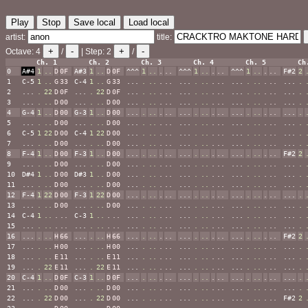
Play
Stop
Save local
Load local
artist:
title:
+
-
+
-
Octave:
4
/
| Step:
2
/
Ch. 1
Ch. 2
Ch. 3
Ch. 4
Ch. 5
Ch
0
A#4
1
..
D
0F
A#3
1
..
D
0F
^^^
1
..
.
..
^^^
1
..
.
..
^^^
1
..
.
..
F#2
2
1
C-5
1
..
G
33
C-4
1
..
G
33
...
.
..
.
..
...
.
..
.
..
...
.
..
.
..
...
.
2
...
.
22
D
0F
...
.
22
D
0F
...
.
..
.
..
...
.
..
.
..
...
.
..
.
..
...
.
3
...
.
..
D
00
...
.
..
D
00
...
.
..
.
..
...
.
..
.
..
...
.
..
.
..
...
.
4
G-4
1
..
D
00
G-3
1
..
D
00
...
.
..
.
..
...
.
..
.
..
...
.
..
.
..
...
.
5
...
.
..
D
00
...
.
..
D
00
...
.
..
.
..
...
.
..
.
..
...
.
..
.
..
...
.
6
C-5
1
22
D
00
C-4
1
22
D
00
...
.
..
.
..
...
.
..
.
..
...
.
..
.
..
...
.
7
...
.
..
D
00
...
.
..
D
00
...
.
..
.
..
...
.
..
.
..
...
.
..
.
..
...
.
8
F-4
1
..
D
00
F-3
1
..
D
00
...
.
..
.
..
...
.
..
.
..
...
.
..
.
..
F#2
2
9
...
.
..
D
00
...
.
..
D
00
...
.
..
.
..
...
.
..
.
..
...
.
..
.
..
...
.
10
D#4
1
..
D
00
D#3
1
..
D
00
...
.
..
.
..
...
.
..
.
..
...
.
..
.
..
...
.
11
...
.
..
D
00
...
.
..
D
00
...
.
..
.
..
...
.
..
.
..
...
.
..
.
..
...
.
12
F-4
1
22
D
00
F-3
1
22
D
00
...
.
..
.
..
...
.
..
.
..
...
.
..
.
..
...
.
13
...
.
..
D
00
...
.
..
D
00
...
.
..
.
..
...
.
..
.
..
...
.
..
.
..
...
.
14
C-4
1
..
.
..
C-3
1
..
.
..
...
.
..
.
..
...
.
..
.
..
...
.
..
.
..
...
.
15
...
.
..
.
..
...
.
..
.
..
...
.
..
.
..
...
.
..
.
..
...
.
..
.
..
...
.
16
...
.
..
H
66
...
.
..
H
66
...
.
..
.
..
...
.
..
.
..
...
.
..
.
..
F#2
2
17
...
.
..
H
00
...
.
..
H
00
...
.
..
.
..
...
.
..
.
..
...
.
..
.
..
...
.
18
...
.
..
E
11
...
.
..
E
11
...
.
..
.
..
...
.
..
.
..
...
.
..
.
..
...
.
19
...
.
22
E
11
...
.
22
E
11
...
.
..
.
..
...
.
..
.
..
...
.
..
.
..
...
.
20
C-4
1
..
D
0F
C-3
1
..
D
0F
...
.
..
.
..
...
.
..
.
..
...
.
..
.
..
...
.
21
...
.
..
D
00
...
.
..
D
00
...
.
..
.
..
...
.
..
.
..
...
.
..
.
..
...
.
22
...
.
22
D
00
...
.
22
D
00
...
.
..
.
..
...
.
..
.
..
...
.
..
.
..
F#2
2