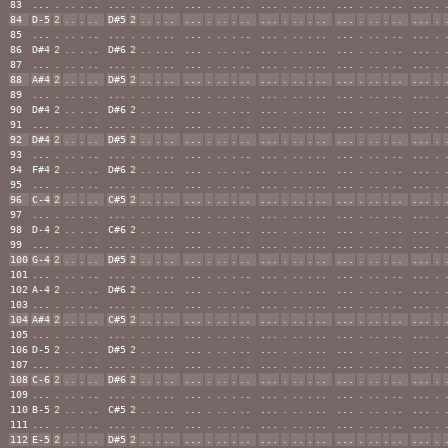
83
...
.
..
.
..
...
.
..
.
..
...
.
..
.
..
...
.
..
.
..
...
.
..
.
..
...
.
84
D-5
2
..
.
..
D#5
2
..
.
..
...
.
..
.
..
...
.
..
.
..
...
.
..
.
..
...
.
85
...
.
..
.
..
...
.
..
.
..
...
.
..
.
..
...
.
..
.
..
...
.
..
.
..
...
.
86
D#4
2
..
.
..
D#6
2
..
.
..
...
.
..
.
..
...
.
..
.
..
...
.
..
.
..
...
.
87
...
.
..
.
..
...
.
..
.
..
...
.
..
.
..
...
.
..
.
..
...
.
..
.
..
...
.
88
A#4
2
..
.
..
D#5
2
..
.
..
...
.
..
.
..
...
.
..
.
..
...
.
..
.
..
...
.
89
...
.
..
.
..
...
.
..
.
..
...
.
..
.
..
...
.
..
.
..
...
.
..
.
..
...
.
90
D#4
2
..
.
..
D#6
2
..
.
..
...
.
..
.
..
...
.
..
.
..
...
.
..
.
..
...
.
91
...
.
..
.
..
...
.
..
.
..
...
.
..
.
..
...
.
..
.
..
...
.
..
.
..
...
.
92
D#4
2
..
.
..
D#5
2
..
.
..
...
.
..
.
..
...
.
..
.
..
...
.
..
.
..
...
.
93
...
.
..
.
..
...
.
..
.
..
...
.
..
.
..
...
.
..
.
..
...
.
..
.
..
...
.
94
F#4
2
..
.
..
D#6
2
..
.
..
...
.
..
.
..
...
.
..
.
..
...
.
..
.
..
...
.
95
...
.
..
.
..
...
.
..
.
..
...
.
..
.
..
...
.
..
.
..
...
.
..
.
..
...
.
96
C-4
2
..
.
..
C#5
2
..
.
..
...
.
..
.
..
...
.
..
.
..
...
.
..
.
..
...
.
97
...
.
..
.
..
...
.
..
.
..
...
.
..
.
..
...
.
..
.
..
...
.
..
.
..
...
.
98
D-4
2
..
.
..
C#6
2
..
.
..
...
.
..
.
..
...
.
..
.
..
...
.
..
.
..
...
.
99
...
.
..
.
..
...
.
..
.
..
...
.
..
.
..
...
.
..
.
..
...
.
..
.
..
...
.
100
G-4
2
..
.
..
D#5
2
..
.
..
...
.
..
.
..
...
.
..
.
..
...
.
..
.
..
...
.
101
...
.
..
.
..
...
.
..
.
..
...
.
..
.
..
...
.
..
.
..
...
.
..
.
..
...
.
102
A-4
2
..
.
..
D#6
2
..
.
..
...
.
..
.
..
...
.
..
.
..
...
.
..
.
..
...
.
103
...
.
..
.
..
...
.
..
.
..
...
.
..
.
..
...
.
..
.
..
...
.
..
.
..
...
.
104
A#4
2
..
.
..
C#5
2
..
.
..
...
.
..
.
..
...
.
..
.
..
...
.
..
.
..
...
.
105
...
.
..
.
..
...
.
..
.
..
...
.
..
.
..
...
.
..
.
..
...
.
..
.
..
...
.
106
D-5
2
..
.
..
D#5
2
..
.
..
...
.
..
.
..
...
.
..
.
..
...
.
..
.
..
...
.
107
...
.
..
.
..
...
.
..
.
..
...
.
..
.
..
...
.
..
.
..
...
.
..
.
..
...
.
108
C-6
2
..
.
..
D#6
2
..
.
..
...
.
..
.
..
...
.
..
.
..
...
.
..
.
..
...
.
109
...
.
..
.
..
...
.
..
.
..
...
.
..
.
..
...
.
..
.
..
...
.
..
.
..
...
.
110
B-5
2
..
.
..
C#5
2
..
.
..
...
.
..
.
..
...
.
..
.
..
...
.
..
.
..
...
.
111
...
.
..
.
..
...
.
..
.
..
...
.
..
.
..
...
.
..
.
..
...
.
..
.
..
...
.
112
E-5
2
..
.
..
D#5
2
..
.
..
...
.
..
.
..
...
.
..
.
..
...
.
..
.
..
...
.