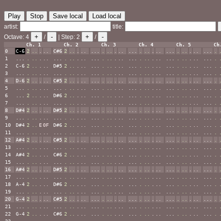
Play
Stop
Save local
Load local
artist:
title:
+
-
+
-
Octave:
4
/
| Step:
2
/
Ch. 1
Ch. 2
Ch. 3
Ch. 4
Ch. 5
Ch
0
C-6
2
..
.
..
C#6
2
..
.
..
...
.
..
.
..
...
.
..
.
..
...
.
..
.
..
...
.
1
...
.
..
.
..
...
.
..
.
..
...
.
..
.
..
...
.
..
.
..
...
.
..
.
..
...
.
2
C-6
2
..
.
..
D#5
2
..
.
..
...
.
..
.
..
...
.
..
.
..
...
.
..
.
..
...
.
3
...
.
..
.
..
...
.
..
.
..
...
.
..
.
..
...
.
..
.
..
...
.
..
.
..
...
.
4
D-6
2
..
.
..
C#5
2
..
.
..
...
.
..
.
..
...
.
..
.
..
...
.
..
.
..
...
.
5
...
.
..
.
..
...
.
..
.
..
...
.
..
.
..
...
.
..
.
..
...
.
..
.
..
...
.
6
...
2
..
.
..
D#6
2
..
.
..
...
.
..
.
..
...
.
..
.
..
...
.
..
.
..
...
.
7
...
.
..
.
..
...
.
..
.
..
...
.
..
.
..
...
.
..
.
..
...
.
..
.
..
...
.
8
D#4
2
..
.
..
D#5
2
..
.
..
...
.
..
.
..
...
.
..
.
..
...
.
..
.
..
...
.
9
...
.
..
.
..
...
.
..
.
..
...
.
..
.
..
...
.
..
.
..
...
.
..
.
..
...
.
10
D#4
2
..
E
0F
D#6
2
..
.
..
...
.
..
.
..
...
.
..
.
..
...
.
..
.
..
...
.
11
...
.
..
.
..
...
.
..
.
..
...
.
..
.
..
...
.
..
.
..
...
.
..
.
..
...
.
12
A#4
2
..
.
..
C#5
2
..
.
..
...
.
..
.
..
...
.
..
.
..
...
.
..
.
..
...
.
13
...
.
..
.
..
...
.
..
.
..
...
.
..
.
..
...
.
..
.
..
...
.
..
.
..
...
.
14
A#4
2
..
.
..
C#6
2
..
.
..
...
.
..
.
..
...
.
..
.
..
...
.
..
.
..
...
.
15
...
.
..
.
..
...
.
..
.
..
...
.
..
.
..
...
.
..
.
..
...
.
..
.
..
...
.
16
A#4
2
..
.
..
D#5
2
..
.
..
...
.
..
.
..
...
.
..
.
..
...
.
..
.
..
...
.
17
...
.
..
.
..
...
.
..
.
..
...
.
..
.
..
...
.
..
.
..
...
.
..
.
..
...
.
18
A-4
2
..
.
..
D#6
2
..
.
..
...
.
..
.
..
...
.
..
.
..
...
.
..
.
..
...
.
19
...
.
..
.
..
...
.
..
.
..
...
.
..
.
..
...
.
..
.
..
...
.
..
.
..
...
.
20
G-4
2
..
.
..
C#5
2
..
.
..
...
.
..
.
..
...
.
..
.
..
...
.
..
.
..
...
.
21
...
.
..
.
..
...
.
..
.
..
...
.
..
.
..
...
.
..
.
..
...
.
..
.
..
...
.
22
G-4
2
..
.
..
C#6
2
..
.
..
...
.
..
.
..
...
.
..
.
..
...
.
..
.
..
...
.