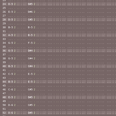
23
...
.
..
.
..
...
.
..
.
..
...
.
..
.
..
...
.
..
.
..
...
.
..
.
..
...
.
24
D-5
2
..
.
..
D#5
2
..
.
..
...
.
..
.
..
...
.
..
.
..
...
.
..
.
..
...
.
25
...
.
..
.
..
...
.
..
.
..
...
.
..
.
..
...
.
..
.
..
...
.
..
.
..
...
.
26
E-5
2
..
.
..
D#6
2
..
.
..
...
.
..
.
..
...
.
..
.
..
...
.
..
.
..
...
.
27
...
.
..
.
..
...
.
..
.
..
...
.
..
.
..
...
.
..
.
..
...
.
..
.
..
...
.
28
D-5
2
..
.
..
C#5
2
..
.
..
...
.
..
.
..
...
.
..
.
..
...
.
..
.
..
...
.
29
...
.
..
.
..
...
.
..
.
..
...
.
..
.
..
...
.
..
.
..
...
.
..
.
..
...
.
30
B-5
2
..
.
..
B-5
2
..
.
..
...
.
..
.
..
...
.
..
.
..
...
.
..
.
..
...
.
31
...
.
..
.
..
...
.
..
.
..
...
.
..
.
..
...
.
..
.
..
...
.
..
.
..
...
.
32
A-5
2
..
.
..
B-5
2
..
.
..
...
.
..
.
..
...
.
..
.
..
...
.
..
.
..
...
.
33
...
.
..
.
..
...
.
..
.
..
...
.
..
.
..
...
.
..
.
..
...
.
..
.
..
...
.
34
G-5
2
..
.
..
F-5
2
..
.
..
...
.
..
.
..
...
.
..
.
..
...
.
..
.
..
...
.
35
...
.
..
.
..
...
.
..
.
..
...
.
..
.
..
...
.
..
.
..
...
.
..
.
..
...
.
36
G-5
2
..
.
..
D#4
2
..
.
..
...
.
..
.
..
...
.
..
.
..
...
.
..
.
..
...
.
37
...
.
..
.
..
...
.
..
.
..
...
.
..
.
..
...
.
..
.
..
...
.
..
.
..
...
.
38
G-5
2
..
.
..
C#4
2
..
.
..
...
.
..
.
..
...
.
..
.
..
...
.
..
.
..
...
.
39
...
.
..
.
..
...
.
..
.
..
...
.
..
.
..
...
.
..
.
..
...
.
..
.
..
...
.
40
B-5
2
..
.
..
C#4
2
..
.
..
...
.
..
.
..
...
.
..
.
..
...
.
..
.
..
...
.
41
...
.
..
.
..
...
.
..
.
..
...
.
..
.
..
...
.
..
.
..
...
.
..
.
..
...
.
42
C-5
2
..
.
..
E-5
2
..
.
..
...
.
..
.
..
...
.
..
.
..
...
.
..
.
..
...
.
43
...
.
..
.
..
...
.
..
.
..
...
.
..
.
..
...
.
..
.
..
...
.
..
.
..
...
.
44
B-5
2
..
.
..
E-5
2
..
.
..
...
.
..
.
..
...
.
..
.
..
...
.
..
.
..
...
.
45
...
.
..
.
..
...
.
..
.
..
...
.
..
.
..
...
.
..
.
..
...
.
..
.
..
...
.
46
C-6
2
..
.
..
C#5
2
..
.
..
...
.
..
.
..
...
.
..
.
..
...
.
..
.
..
...
.
47
...
.
..
.
..
...
.
..
.
..
...
.
..
.
..
...
.
..
.
..
...
.
..
.
..
...
.
48
E-5
2
..
.
..
D#5
2
..
.
..
...
.
..
.
..
...
.
..
.
..
...
.
..
.
..
...
.
49
...
.
..
.
..
...
.
..
.
..
...
.
..
.
..
...
.
..
.
..
...
.
..
.
..
...
.
50
D-6
2
..
.
..
C#5
2
..
.
..
...
.
..
.
..
...
.
..
.
..
...
.
..
.
..
...
.
51
...
.
..
.
..
...
.
..
.
..
...
.
..
.
..
...
.
..
.
..
...
.
..
.
..
...
.
52
D-6
2
..
.
..
D#5
2
..
.
..
...
.
..
.
..
...
.
..
.
..
...
.
..
.
..
...
.