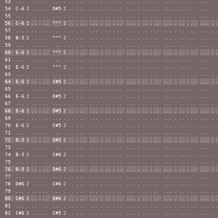
53
...
.
..
.
..
...
.
..
.
..
...
.
..
.
..
...
.
..
.
..
...
.
..
.
..
...
.
54
C-6
2
..
.
..
D#5
2
..
.
..
...
.
..
.
..
...
.
..
.
..
...
.
..
.
..
...
.
55
...
.
..
.
..
...
.
..
.
..
...
.
..
.
..
...
.
..
.
..
...
.
..
.
..
...
.
56
C-6
2
..
.
..
^^^
2
..
.
..
...
.
..
.
..
...
.
..
.
..
...
.
..
.
..
...
.
57
...
.
..
.
..
...
.
..
.
..
...
.
..
.
..
...
.
..
.
..
...
.
..
.
..
...
.
58
B-5
2
..
.
..
^^^
2
..
.
..
...
.
..
.
..
...
.
..
.
..
...
.
..
.
..
...
.
59
...
.
..
.
..
...
.
..
.
..
...
.
..
.
..
...
.
..
.
..
...
.
..
.
..
...
.
60
E-6
2
..
.
..
^^^
2
..
.
..
...
.
..
.
..
...
.
..
.
..
...
.
..
.
..
...
.
61
...
.
..
.
..
...
.
..
.
..
...
.
..
.
..
...
.
..
.
..
...
.
..
.
..
...
.
62
E-6
2
..
.
..
^^^
2
..
.
..
...
.
..
.
..
...
.
..
.
..
...
.
..
.
..
...
.
63
...
.
..
.
..
...
.
..
.
..
...
.
..
.
..
...
.
..
.
..
...
.
..
.
..
...
.
64
E-6
2
..
.
..
C#5
2
..
.
..
...
.
..
.
..
...
.
..
.
..
...
.
..
.
..
...
.
65
...
.
..
.
..
...
.
..
.
..
...
.
..
.
..
...
.
..
.
..
...
.
..
.
..
...
.
66
E-6
2
..
.
..
D#5
2
..
.
..
...
.
..
.
..
...
.
..
.
..
...
.
..
.
..
...
.
67
...
.
..
.
..
...
.
..
.
..
...
.
..
.
..
...
.
..
.
..
...
.
..
.
..
...
.
68
E-6
2
..
.
..
D#5
2
..
.
..
...
.
..
.
..
...
.
..
.
..
...
.
..
.
..
...
.
69
...
.
..
.
..
...
.
..
.
..
...
.
..
.
..
...
.
..
.
..
...
.
..
.
..
...
.
70
E-6
2
..
.
..
C#5
2
..
.
..
...
.
..
.
..
...
.
..
.
..
...
.
..
.
..
...
.
71
...
.
..
.
..
...
.
..
.
..
...
.
..
.
..
...
.
..
.
..
...
.
..
.
..
...
.
72
B-5
2
..
.
..
D#5
2
..
.
..
...
.
..
.
..
...
.
..
.
..
...
.
..
.
..
...
.
73
...
.
..
.
..
...
.
..
.
..
...
.
..
.
..
...
.
..
.
..
...
.
..
.
..
...
.
74
B-5
2
..
.
..
C#6
2
..
.
..
...
.
..
.
..
...
.
..
.
..
...
.
..
.
..
...
.
75
...
.
..
.
..
...
.
..
.
..
...
.
..
.
..
...
.
..
.
..
...
.
..
.
..
...
.
76
B-5
2
..
.
..
D#6
2
..
.
..
...
.
..
.
..
...
.
..
.
..
...
.
..
.
..
...
.
77
...
.
..
.
..
...
.
..
.
..
...
.
..
.
..
...
.
..
.
..
...
.
..
.
..
...
.
78
D#6
2
..
.
..
C#6
2
..
.
..
...
.
..
.
..
...
.
..
.
..
...
.
..
.
..
...
.
79
...
.
..
.
..
...
.
..
.
..
...
.
..
.
..
...
.
..
.
..
...
.
..
.
..
...
.
80
C#6
2
..
.
..
D#6
2
..
.
..
...
.
..
.
..
...
.
..
.
..
...
.
..
.
..
...
.
81
...
.
..
.
..
...
.
..
.
..
...
.
..
.
..
...
.
..
.
..
...
.
..
.
..
...
.
82
C#6
2
..
.
..
C#5
2
..
.
..
...
.
..
.
..
...
.
..
.
..
...
.
..
.
..
...
.