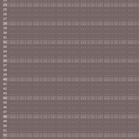
23
...
.
..
.
..
...
.
..
.
..
...
.
..
.
..
...
.
..
.
..
...
.
..
.
..
...
.
24
...
.
..
.
..
...
.
..
.
..
...
.
..
.
..
...
.
..
.
..
...
.
..
.
..
...
.
25
...
.
..
.
..
...
.
..
.
..
...
.
..
.
..
...
.
..
.
..
...
.
..
.
..
...
.
26
...
.
..
.
..
...
.
..
.
..
...
.
..
.
..
...
.
..
.
..
...
.
..
.
..
...
.
27
...
.
..
.
..
...
.
..
.
..
...
.
..
.
..
...
.
..
.
..
...
.
..
.
..
...
.
28
...
.
..
.
..
...
.
..
.
..
...
.
..
.
..
...
.
..
.
..
...
.
..
.
..
...
.
29
...
.
..
.
..
...
.
..
.
..
...
.
..
.
..
...
.
..
.
..
...
.
..
.
..
...
.
30
...
.
..
.
..
...
.
..
.
..
...
.
..
.
..
...
.
..
.
..
...
.
..
.
..
...
.
31
...
.
..
.
..
...
.
..
.
..
...
.
..
.
..
...
.
..
.
..
...
.
..
.
..
...
.
32
...
.
..
.
..
...
.
..
.
..
...
.
..
.
..
...
.
..
.
..
...
.
..
.
..
...
.
33
...
.
..
.
..
...
.
..
.
..
...
.
..
.
..
...
.
..
.
..
...
.
..
.
..
...
.
34
...
.
..
.
..
...
.
..
.
..
...
.
..
.
..
...
.
..
.
..
...
.
..
.
..
...
.
35
...
.
..
.
..
...
.
..
.
..
...
.
..
.
..
...
.
..
.
..
...
.
..
.
..
...
.
36
...
.
..
.
..
...
.
..
.
..
...
.
..
.
..
...
.
..
.
..
...
.
..
.
..
...
.
37
...
.
..
.
..
...
.
..
.
..
...
.
..
.
..
...
.
..
.
..
...
.
..
.
..
...
.
38
...
.
..
.
..
...
.
..
.
..
...
.
..
.
..
...
.
..
.
..
...
.
..
.
..
...
.
39
...
.
..
.
..
...
.
..
.
..
...
.
..
.
..
...
.
..
.
..
...
.
..
.
..
...
.
40
...
.
..
.
..
...
.
..
.
..
...
.
..
.
..
...
.
..
.
..
...
.
..
.
..
...
.
41
...
.
..
.
..
...
.
..
.
..
...
.
..
.
..
...
.
..
.
..
...
.
..
.
..
...
.
42
...
.
..
.
..
...
.
..
.
..
...
.
..
.
..
...
.
..
.
..
...
.
..
.
..
...
.
43
...
.
..
.
..
...
.
..
.
..
...
.
..
.
..
...
.
..
.
..
...
.
..
.
..
...
.
44
...
.
..
.
..
...
.
..
.
..
...
.
..
.
..
...
.
..
.
..
...
.
..
.
..
...
.
45
...
.
..
.
..
...
.
..
.
..
...
.
..
.
..
...
.
..
.
..
...
.
..
.
..
...
.
46
...
.
..
.
..
...
.
..
.
..
...
.
..
.
..
...
.
..
.
..
...
.
..
.
..
...
.
47
...
.
..
.
..
...
.
..
.
..
...
.
..
.
..
...
.
..
.
..
...
.
..
.
..
...
.
48
...
.
..
.
..
...
.
..
.
..
...
.
..
.
..
...
.
..
.
..
...
.
..
.
..
...
.
49
...
.
..
.
..
...
.
..
.
..
...
.
..
.
..
...
.
..
.
..
...
.
..
.
..
...
.
50
...
.
..
.
..
...
.
..
.
..
...
.
..
.
..
...
.
..
.
..
...
.
..
.
..
...
.
51
...
.
..
.
..
...
.
..
.
..
...
.
..
.
..
...
.
..
.
..
...
.
..
.
..
...
.
52
...
.
..
.
..
...
.
..
.
..
...
.
..
.
..
...
.
..
.
..
...
.
..
.
..
...
.