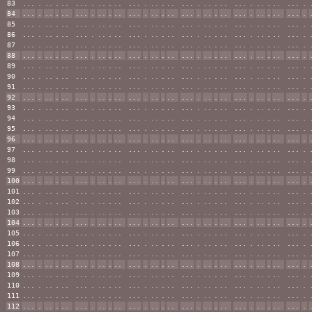
83
...
.
..
.
..
...
.
..
.
..
...
.
..
.
..
...
.
..
.
..
...
.
..
.
..
...
.
84
...
.
..
.
..
...
.
..
.
..
...
.
..
.
..
...
.
..
.
..
...
.
..
.
..
...
.
85
...
.
..
.
..
...
.
..
.
..
...
.
..
.
..
...
.
..
.
..
...
.
..
.
..
...
.
86
...
.
..
.
..
...
.
..
.
..
...
.
..
.
..
...
.
..
.
..
...
.
..
.
..
...
.
87
...
.
..
.
..
...
.
..
.
..
...
.
..
.
..
...
.
..
.
..
...
.
..
.
..
...
.
88
...
.
..
.
..
...
.
..
.
..
...
.
..
.
..
...
.
..
.
..
...
.
..
.
..
...
.
89
...
.
..
.
..
...
.
..
.
..
...
.
..
.
..
...
.
..
.
..
...
.
..
.
..
...
.
90
...
.
..
.
..
...
.
..
.
..
...
.
..
.
..
...
.
..
.
..
...
.
..
.
..
...
.
91
...
.
..
.
..
...
.
..
.
..
...
.
..
.
..
...
.
..
.
..
...
.
..
.
..
...
.
92
...
.
..
.
..
...
.
..
.
..
...
.
..
.
..
...
.
..
.
..
...
.
..
.
..
...
.
93
...
.
..
.
..
...
.
..
.
..
...
.
..
.
..
...
.
..
.
..
...
.
..
.
..
...
.
94
...
.
..
.
..
...
.
..
.
..
...
.
..
.
..
...
.
..
.
..
...
.
..
.
..
...
.
95
...
.
..
.
..
...
.
..
.
..
...
.
..
.
..
...
.
..
.
..
...
.
..
.
..
...
.
96
...
.
..
.
..
...
.
..
.
..
...
.
..
.
..
...
.
..
.
..
...
.
..
.
..
...
.
97
...
.
..
.
..
...
.
..
.
..
...
.
..
.
..
...
.
..
.
..
...
.
..
.
..
...
.
98
...
.
..
.
..
...
.
..
.
..
...
.
..
.
..
...
.
..
.
..
...
.
..
.
..
...
.
99
...
.
..
.
..
...
.
..
.
..
...
.
..
.
..
...
.
..
.
..
...
.
..
.
..
...
.
100
...
.
..
.
..
...
.
..
.
..
...
.
..
.
..
...
.
..
.
..
...
.
..
.
..
...
.
101
...
.
..
.
..
...
.
..
.
..
...
.
..
.
..
...
.
..
.
..
...
.
..
.
..
...
.
102
...
.
..
.
..
...
.
..
.
..
...
.
..
.
..
...
.
..
.
..
...
.
..
.
..
...
.
103
...
.
..
.
..
...
.
..
.
..
...
.
..
.
..
...
.
..
.
..
...
.
..
.
..
...
.
104
...
.
..
.
..
...
.
..
.
..
...
.
..
.
..
...
.
..
.
..
...
.
..
.
..
...
.
105
...
.
..
.
..
...
.
..
.
..
...
.
..
.
..
...
.
..
.
..
...
.
..
.
..
...
.
106
...
.
..
.
..
...
.
..
.
..
...
.
..
.
..
...
.
..
.
..
...
.
..
.
..
...
.
107
...
.
..
.
..
...
.
..
.
..
...
.
..
.
..
...
.
..
.
..
...
.
..
.
..
...
.
108
...
.
..
.
..
...
.
..
.
..
...
.
..
.
..
...
.
..
.
..
...
.
..
.
..
...
.
109
...
.
..
.
..
...
.
..
.
..
...
.
..
.
..
...
.
..
.
..
...
.
..
.
..
...
.
110
...
.
..
.
..
...
.
..
.
..
...
.
..
.
..
...
.
..
.
..
...
.
..
.
..
...
.
111
...
.
..
.
..
...
.
..
.
..
...
.
..
.
..
...
.
..
.
..
...
.
..
.
..
...
.
112
...
.
..
.
..
...
.
..
.
..
...
.
..
.
..
...
.
..
.
..
...
.
..
.
..
...
.