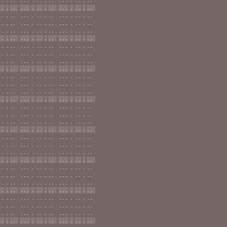
..
.
..
...
.
..
.
..
...
.
..
.
..
..
.
..
...
.
..
.
..
...
.
..
.
..
..
.
..
...
.
..
.
..
...
.
..
.
..
..
.
..
...
.
..
.
..
...
.
..
.
..
..
.
..
...
.
..
.
..
...
.
..
.
..
..
.
..
...
.
..
.
..
...
.
..
.
..
..
.
..
...
.
..
.
..
...
.
..
.
..
..
.
..
...
.
..
.
..
...
.
..
.
..
..
.
..
...
.
..
.
..
...
.
..
.
..
..
.
..
...
.
..
.
..
...
.
..
.
..
..
.
..
...
.
..
.
..
...
.
..
.
..
..
.
..
...
.
..
.
..
...
.
..
.
..
..
.
..
...
.
..
.
..
...
.
..
.
..
..
.
..
...
.
..
.
..
...
.
..
.
..
..
.
..
...
.
..
.
..
...
.
..
.
..
..
.
..
...
.
..
.
..
...
.
..
.
..
..
.
..
...
.
..
.
..
...
.
..
.
..
..
.
..
...
.
..
.
..
...
.
..
.
..
..
.
..
...
.
..
.
..
...
.
..
.
..
..
.
..
...
.
..
.
..
...
.
..
.
..
..
.
..
...
.
..
.
..
...
.
..
.
..
..
.
..
...
.
..
.
..
...
.
..
.
..
..
.
..
...
.
..
.
..
...
.
..
.
..
..
.
..
...
.
..
.
..
...
.
..
.
..
..
.
..
...
.
..
.
..
...
.
..
.
..
..
.
..
...
.
..
.
..
...
.
..
.
..
..
.
..
...
.
..
.
..
...
.
..
.
..
..
.
..
...
.
..
.
..
...
.
..
.
..
..
.
..
...
.
..
.
..
...
.
..
.
..
..
.
..
...
.
..
.
..
...
.
..
.
..