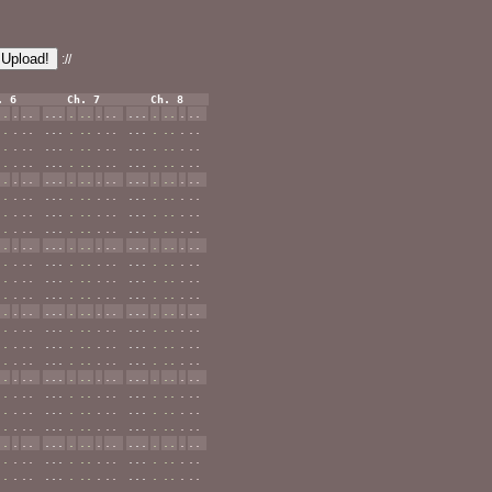
Upload!
://
. 6
Ch. 7
Ch. 8
..
.
..
...
.
..
.
..
...
.
..
.
..
..
.
..
...
.
..
.
..
...
.
..
.
..
..
.
..
...
.
..
.
..
...
.
..
.
..
..
.
..
...
.
..
.
..
...
.
..
.
..
..
.
..
...
.
..
.
..
...
.
..
.
..
..
.
..
...
.
..
.
..
...
.
..
.
..
..
.
..
...
.
..
.
..
...
.
..
.
..
..
.
..
...
.
..
.
..
...
.
..
.
..
..
.
..
...
.
..
.
..
...
.
..
.
..
..
.
..
...
.
..
.
..
...
.
..
.
..
..
.
..
...
.
..
.
..
...
.
..
.
..
..
.
..
...
.
..
.
..
...
.
..
.
..
..
.
..
...
.
..
.
..
...
.
..
.
..
..
.
..
...
.
..
.
..
...
.
..
.
..
..
.
..
...
.
..
.
..
...
.
..
.
..
..
.
..
...
.
..
.
..
...
.
..
.
..
..
.
..
...
.
..
.
..
...
.
..
.
..
..
.
..
...
.
..
.
..
...
.
..
.
..
..
.
..
...
.
..
.
..
...
.
..
.
..
..
.
..
...
.
..
.
..
...
.
..
.
..
..
.
..
...
.
..
.
..
...
.
..
.
..
..
.
..
...
.
..
.
..
...
.
..
.
..
..
.
..
...
.
..
.
..
...
.
..
.
..