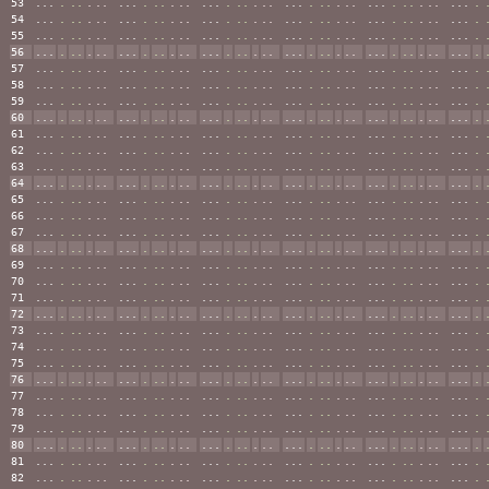
53
...
.
..
.
..
...
.
..
.
..
...
.
..
.
..
...
.
..
.
..
...
.
..
.
..
...
.
54
...
.
..
.
..
...
.
..
.
..
...
.
..
.
..
...
.
..
.
..
...
.
..
.
..
...
.
55
...
.
..
.
..
...
.
..
.
..
...
.
..
.
..
...
.
..
.
..
...
.
..
.
..
...
.
56
...
.
..
.
..
...
.
..
.
..
...
.
..
.
..
...
.
..
.
..
...
.
..
.
..
...
.
57
...
.
..
.
..
...
.
..
.
..
...
.
..
.
..
...
.
..
.
..
...
.
..
.
..
...
.
58
...
.
..
.
..
...
.
..
.
..
...
.
..
.
..
...
.
..
.
..
...
.
..
.
..
...
.
59
...
.
..
.
..
...
.
..
.
..
...
.
..
.
..
...
.
..
.
..
...
.
..
.
..
...
.
60
...
.
..
.
..
...
.
..
.
..
...
.
..
.
..
...
.
..
.
..
...
.
..
.
..
...
.
61
...
.
..
.
..
...
.
..
.
..
...
.
..
.
..
...
.
..
.
..
...
.
..
.
..
...
.
62
...
.
..
.
..
...
.
..
.
..
...
.
..
.
..
...
.
..
.
..
...
.
..
.
..
...
.
63
...
.
..
.
..
...
.
..
.
..
...
.
..
.
..
...
.
..
.
..
...
.
..
.
..
...
.
64
...
.
..
.
..
...
.
..
.
..
...
.
..
.
..
...
.
..
.
..
...
.
..
.
..
...
.
65
...
.
..
.
..
...
.
..
.
..
...
.
..
.
..
...
.
..
.
..
...
.
..
.
..
...
.
66
...
.
..
.
..
...
.
..
.
..
...
.
..
.
..
...
.
..
.
..
...
.
..
.
..
...
.
67
...
.
..
.
..
...
.
..
.
..
...
.
..
.
..
...
.
..
.
..
...
.
..
.
..
...
.
68
...
.
..
.
..
...
.
..
.
..
...
.
..
.
..
...
.
..
.
..
...
.
..
.
..
...
.
69
...
.
..
.
..
...
.
..
.
..
...
.
..
.
..
...
.
..
.
..
...
.
..
.
..
...
.
70
...
.
..
.
..
...
.
..
.
..
...
.
..
.
..
...
.
..
.
..
...
.
..
.
..
...
.
71
...
.
..
.
..
...
.
..
.
..
...
.
..
.
..
...
.
..
.
..
...
.
..
.
..
...
.
72
...
.
..
.
..
...
.
..
.
..
...
.
..
.
..
...
.
..
.
..
...
.
..
.
..
...
.
73
...
.
..
.
..
...
.
..
.
..
...
.
..
.
..
...
.
..
.
..
...
.
..
.
..
...
.
74
...
.
..
.
..
...
.
..
.
..
...
.
..
.
..
...
.
..
.
..
...
.
..
.
..
...
.
75
...
.
..
.
..
...
.
..
.
..
...
.
..
.
..
...
.
..
.
..
...
.
..
.
..
...
.
76
...
.
..
.
..
...
.
..
.
..
...
.
..
.
..
...
.
..
.
..
...
.
..
.
..
...
.
77
...
.
..
.
..
...
.
..
.
..
...
.
..
.
..
...
.
..
.
..
...
.
..
.
..
...
.
78
...
.
..
.
..
...
.
..
.
..
...
.
..
.
..
...
.
..
.
..
...
.
..
.
..
...
.
79
...
.
..
.
..
...
.
..
.
..
...
.
..
.
..
...
.
..
.
..
...
.
..
.
..
...
.
80
...
.
..
.
..
...
.
..
.
..
...
.
..
.
..
...
.
..
.
..
...
.
..
.
..
...
.
81
...
.
..
.
..
...
.
..
.
..
...
.
..
.
..
...
.
..
.
..
...
.
..
.
..
...
.
82
...
.
..
.
..
...
.
..
.
..
...
.
..
.
..
...
.
..
.
..
...
.
..
.
..
...
.