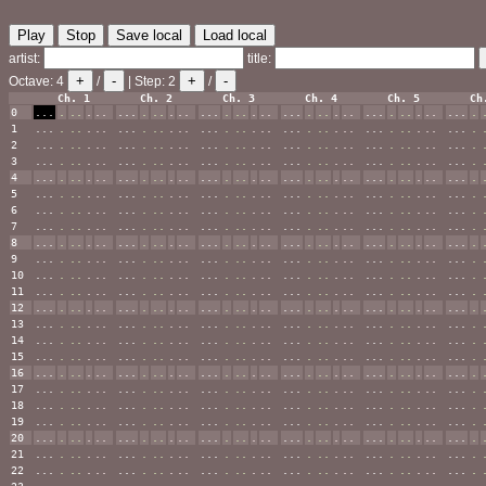
Play
Stop
Save local
Load local
artist:
title:
+
-
+
-
Octave:
4
/
| Step:
2
/
Ch. 1
Ch. 2
Ch. 3
Ch. 4
Ch. 5
Ch
0
...
.
..
.
..
...
.
..
.
..
...
.
..
.
..
...
.
..
.
..
...
.
..
.
..
...
.
1
...
.
..
.
..
...
.
..
.
..
...
.
..
.
..
...
.
..
.
..
...
.
..
.
..
...
.
2
...
.
..
.
..
...
.
..
.
..
...
.
..
.
..
...
.
..
.
..
...
.
..
.
..
...
.
3
...
.
..
.
..
...
.
..
.
..
...
.
..
.
..
...
.
..
.
..
...
.
..
.
..
...
.
4
...
.
..
.
..
...
.
..
.
..
...
.
..
.
..
...
.
..
.
..
...
.
..
.
..
...
.
5
...
.
..
.
..
...
.
..
.
..
...
.
..
.
..
...
.
..
.
..
...
.
..
.
..
...
.
6
...
.
..
.
..
...
.
..
.
..
...
.
..
.
..
...
.
..
.
..
...
.
..
.
..
...
.
7
...
.
..
.
..
...
.
..
.
..
...
.
..
.
..
...
.
..
.
..
...
.
..
.
..
...
.
8
...
.
..
.
..
...
.
..
.
..
...
.
..
.
..
...
.
..
.
..
...
.
..
.
..
...
.
9
...
.
..
.
..
...
.
..
.
..
...
.
..
.
..
...
.
..
.
..
...
.
..
.
..
...
.
10
...
.
..
.
..
...
.
..
.
..
...
.
..
.
..
...
.
..
.
..
...
.
..
.
..
...
.
11
...
.
..
.
..
...
.
..
.
..
...
.
..
.
..
...
.
..
.
..
...
.
..
.
..
...
.
12
...
.
..
.
..
...
.
..
.
..
...
.
..
.
..
...
.
..
.
..
...
.
..
.
..
...
.
13
...
.
..
.
..
...
.
..
.
..
...
.
..
.
..
...
.
..
.
..
...
.
..
.
..
...
.
14
...
.
..
.
..
...
.
..
.
..
...
.
..
.
..
...
.
..
.
..
...
.
..
.
..
...
.
15
...
.
..
.
..
...
.
..
.
..
...
.
..
.
..
...
.
..
.
..
...
.
..
.
..
...
.
16
...
.
..
.
..
...
.
..
.
..
...
.
..
.
..
...
.
..
.
..
...
.
..
.
..
...
.
17
...
.
..
.
..
...
.
..
.
..
...
.
..
.
..
...
.
..
.
..
...
.
..
.
..
...
.
18
...
.
..
.
..
...
.
..
.
..
...
.
..
.
..
...
.
..
.
..
...
.
..
.
..
...
.
19
...
.
..
.
..
...
.
..
.
..
...
.
..
.
..
...
.
..
.
..
...
.
..
.
..
...
.
20
...
.
..
.
..
...
.
..
.
..
...
.
..
.
..
...
.
..
.
..
...
.
..
.
..
...
.
21
...
.
..
.
..
...
.
..
.
..
...
.
..
.
..
...
.
..
.
..
...
.
..
.
..
...
.
22
...
.
..
.
..
...
.
..
.
..
...
.
..
.
..
...
.
..
.
..
...
.
..
.
..
...
.