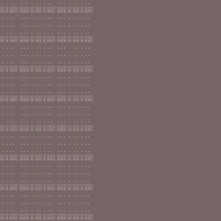
..
.
..
...
.
..
.
..
...
.
..
.
..
..
.
..
...
.
..
.
..
...
.
..
.
..
..
.
..
...
.
..
.
..
...
.
..
.
..
..
.
..
...
.
..
.
..
...
.
..
.
..
..
.
..
...
.
..
.
..
...
.
..
.
..
..
.
..
...
.
..
.
..
...
.
..
.
..
..
.
..
...
.
..
.
..
...
.
..
.
..
..
.
..
...
.
..
.
..
...
.
..
.
..
..
.
..
...
.
..
.
..
...
.
..
.
..
..
.
..
...
.
..
.
..
...
.
..
.
..
..
.
..
...
.
..
.
..
...
.
..
.
..
..
.
..
...
.
..
.
..
...
.
..
.
..
..
.
..
...
.
..
.
..
...
.
..
.
..
..
.
..
...
.
..
.
..
...
.
..
.
..
..
.
..
...
.
..
.
..
...
.
..
.
..
..
.
..
...
.
..
.
..
...
.
..
.
..
..
.
..
...
.
..
.
..
...
.
..
.
..
..
.
..
...
.
..
.
..
...
.
..
.
..
..
.
..
...
.
..
.
..
...
.
..
.
..
..
.
..
...
.
..
.
..
...
.
..
.
..
..
.
..
...
.
..
.
..
...
.
..
.
..
..
.
..
...
.
..
.
..
...
.
..
.
..
..
.
..
...
.
..
.
..
...
.
..
.
..
..
.
..
...
.
..
.
..
...
.
..
.
..
..
.
..
...
.
..
.
..
...
.
..
.
..
..
.
..
...
.
..
.
..
...
.
..
.
..
..
.
..
...
.
..
.
..
...
.
..
.
..
..
.
..
...
.
..
.
..
...
.
..
.
..
..
.
..
...
.
..
.
..
...
.
..
.
..
..
.
..
...
.
..
.
..
...
.
..
.
..