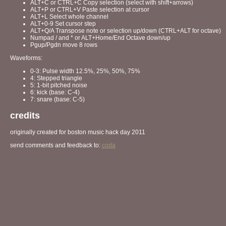
ALT+C or CTRL+C Copy selection (select with shift+arrows)
ALT+P or CTRL+V Paste selection at cursor
ALT+L Select whole channel
ALT+0-9 Set cursor step
ALT+Q/A Transpose note or selection up/down (CTRL+ALT for octave)
Numpad / and * or ALT+Home/End Octave down/up
Pgup/Pgdn move 8 rows
Waveforms:
0-3: Pulse width 12.5%, 25%, 50%, 75%
4: Stepped triangle
5: 1-bit pitched noise
6: kick (base: C-4)
7: snare (base: C-5)
credits
originally created for boston music hack day 2011
send comments and feedback to:
coda