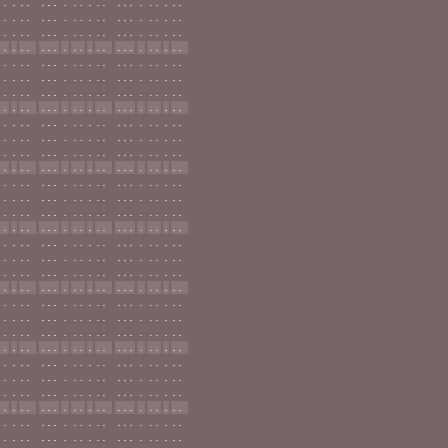
..
.
..
...
.
..
.
..
...
.
..
.
..
..
.
..
...
.
..
.
..
...
.
..
.
..
..
.
..
...
.
..
.
..
...
.
..
.
..
..
.
..
...
.
..
.
..
...
.
..
.
..
..
.
..
...
.
..
.
..
...
.
..
.
..
..
.
..
...
.
..
.
..
...
.
..
.
..
..
.
..
...
.
..
.
..
...
.
..
.
..
..
.
..
...
.
..
.
..
...
.
..
.
..
..
.
..
...
.
..
.
..
...
.
..
.
..
..
.
..
...
.
..
.
..
...
.
..
.
..
..
.
..
...
.
..
.
..
...
.
..
.
..
..
.
..
...
.
..
.
..
...
.
..
.
..
..
.
..
...
.
..
.
..
...
.
..
.
..
..
.
..
...
.
..
.
..
...
.
..
.
..
..
.
..
...
.
..
.
..
...
.
..
.
..
..
.
..
...
.
..
.
..
...
.
..
.
..
..
.
..
...
.
..
.
..
...
.
..
.
..
..
.
..
...
.
..
.
..
...
.
..
.
..
..
.
..
...
.
..
.
..
...
.
..
.
..
..
.
..
...
.
..
.
..
...
.
..
.
..
..
.
..
...
.
..
.
..
...
.
..
.
..
..
.
..
...
.
..
.
..
...
.
..
.
..
..
.
..
...
.
..
.
..
...
.
..
.
..
..
.
..
...
.
..
.
..
...
.
..
.
..
..
.
..
...
.
..
.
..
...
.
..
.
..
..
.
..
...
.
..
.
..
...
.
..
.
..
..
.
..
...
.
..
.
..
...
.
..
.
..
..
.
..
...
.
..
.
..
...
.
..
.
..
..
.
..
...
.
..
.
..
...
.
..
.
..
..
.
..
...
.
..
.
..
...
.
..
.
..