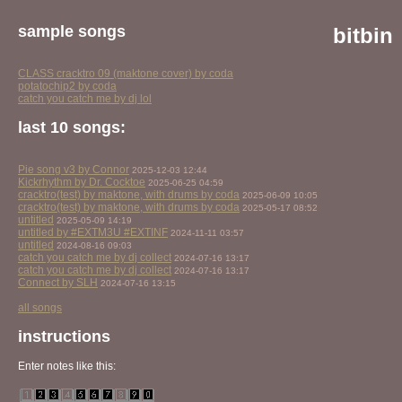
sample songs
bitbin
CLASS cracktro 09 (maktone cover) by coda
potatochip2 by coda
catch you catch me by dj lol
last 10 songs:
Pie song v3 by Connor
2025-12-03 12:44
Kickrhythm by Dr. Cocktoe
2025-06-25 04:59
cracktro(test) by maktone, with drums by coda
2025-06-09 10:05
cracktro(test) by maktone, with drums by coda
2025-05-17 08:52
untitled
2025-05-09 14:19
untitled by #EXTM3U #EXTINF
2024-11-11 03:57
untitled
2024-08-16 09:03
catch you catch me by dj collect
2024-07-16 13:17
catch you catch me by dj collect
2024-07-16 13:17
Connect by SLH
2024-07-16 13:15
all songs
instructions
Enter notes like this: