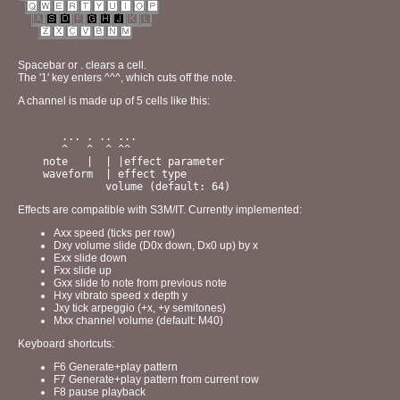
Spacebar or . clears a cell.
The '1' key enters ^^^, which cuts off the note.
A channel is made up of 5 cells like this:
       ... . .. ...

       ^   ^  ^ ^^

    note   |  | |effect parameter

    waveform  | effect type

Effects are compatible with S3M/IT. Currently implemented:
Axx speed (ticks per row)
Dxy volume slide (D0x down, Dx0 up) by x
Exx slide down
Fxx slide up
Gxx slide to note from previous note
Hxy vibrato speed x depth y
Jxy tick arpeggio (+x, +y semitones)
Mxx channel volume (default: M40)
Keyboard shortcuts:
F6 Generate+play pattern
F7 Generate+play pattern from current row
F8 pause playback