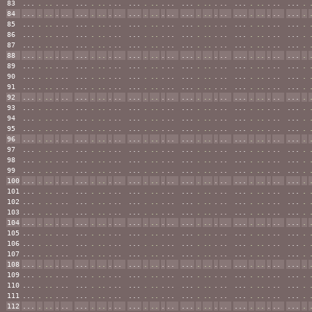
83
...
.
..
.
..
...
.
..
.
..
...
.
..
.
..
...
.
..
.
..
...
.
..
.
..
...
.
84
...
.
..
.
..
...
.
..
.
..
...
.
..
.
..
...
.
..
.
..
...
.
..
.
..
...
.
85
...
.
..
.
..
...
.
..
.
..
...
.
..
.
..
...
.
..
.
..
...
.
..
.
..
...
.
86
...
.
..
.
..
...
.
..
.
..
...
.
..
.
..
...
.
..
.
..
...
.
..
.
..
...
.
87
...
.
..
.
..
...
.
..
.
..
...
.
..
.
..
...
.
..
.
..
...
.
..
.
..
...
.
88
...
.
..
.
..
...
.
..
.
..
...
.
..
.
..
...
.
..
.
..
...
.
..
.
..
...
.
89
...
.
..
.
..
...
.
..
.
..
...
.
..
.
..
...
.
..
.
..
...
.
..
.
..
...
.
90
...
.
..
.
..
...
.
..
.
..
...
.
..
.
..
...
.
..
.
..
...
.
..
.
..
...
.
91
...
.
..
.
..
...
.
..
.
..
...
.
..
.
..
...
.
..
.
..
...
.
..
.
..
...
.
92
...
.
..
.
..
...
.
..
.
..
...
.
..
.
..
...
.
..
.
..
...
.
..
.
..
...
.
93
...
.
..
.
..
...
.
..
.
..
...
.
..
.
..
...
.
..
.
..
...
.
..
.
..
...
.
94
...
.
..
.
..
...
.
..
.
..
...
.
..
.
..
...
.
..
.
..
...
.
..
.
..
...
.
95
...
.
..
.
..
...
.
..
.
..
...
.
..
.
..
...
.
..
.
..
...
.
..
.
..
...
.
96
...
.
..
.
..
...
.
..
.
..
...
.
..
.
..
...
.
..
.
..
...
.
..
.
..
...
.
97
...
.
..
.
..
...
.
..
.
..
...
.
..
.
..
...
.
..
.
..
...
.
..
.
..
...
.
98
...
.
..
.
..
...
.
..
.
..
...
.
..
.
..
...
.
..
.
..
...
.
..
.
..
...
.
99
...
.
..
.
..
...
.
..
.
..
...
.
..
.
..
...
.
..
.
..
...
.
..
.
..
...
.
100
...
.
..
.
..
...
.
..
.
..
...
.
..
.
..
...
.
..
.
..
...
.
..
.
..
...
.
101
...
.
..
.
..
...
.
..
.
..
...
.
..
.
..
...
.
..
.
..
...
.
..
.
..
...
.
102
...
.
..
.
..
...
.
..
.
..
...
.
..
.
..
...
.
..
.
..
...
.
..
.
..
...
.
103
...
.
..
.
..
...
.
..
.
..
...
.
..
.
..
...
.
..
.
..
...
.
..
.
..
...
.
104
...
.
..
.
..
...
.
..
.
..
...
.
..
.
..
...
.
..
.
..
...
.
..
.
..
...
.
105
...
.
..
.
..
...
.
..
.
..
...
.
..
.
..
...
.
..
.
..
...
.
..
.
..
...
.
106
...
.
..
.
..
...
.
..
.
..
...
.
..
.
..
...
.
..
.
..
...
.
..
.
..
...
.
107
...
.
..
.
..
...
.
..
.
..
...
.
..
.
..
...
.
..
.
..
...
.
..
.
..
...
.
108
...
.
..
.
..
...
.
..
.
..
...
.
..
.
..
...
.
..
.
..
...
.
..
.
..
...
.
109
...
.
..
.
..
...
.
..
.
..
...
.
..
.
..
...
.
..
.
..
...
.
..
.
..
...
.
110
...
.
..
.
..
...
.
..
.
..
...
.
..
.
..
...
.
..
.
..
...
.
..
.
..
...
.
111
...
.
..
.
..
...
.
..
.
..
...
.
..
.
..
...
.
..
.
..
...
.
..
.
..
...
.
112
...
.
..
.
..
...
.
..
.
..
...
.
..
.
..
...
.
..
.
..
...
.
..
.
..
...
.