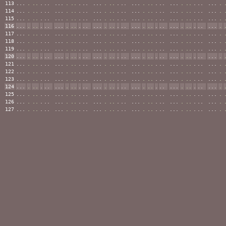
113
...
.
..
.
..
...
.
..
.
..
...
.
..
.
..
...
.
..
.
..
...
.
..
.
..
...
.
114
...
.
..
.
..
...
.
..
.
..
...
.
..
.
..
...
.
..
.
..
...
.
..
.
..
...
.
115
...
.
..
.
..
...
.
..
.
..
...
.
..
.
..
...
.
..
.
..
...
.
..
.
..
...
.
116
...
.
..
.
..
...
.
..
.
..
...
.
..
.
..
...
.
..
.
..
...
.
..
.
..
...
.
117
...
.
..
.
..
...
.
..
.
..
...
.
..
.
..
...
.
..
.
..
...
.
..
.
..
...
.
118
...
.
..
.
..
...
.
..
.
..
...
.
..
.
..
...
.
..
.
..
...
.
..
.
..
...
.
119
...
.
..
.
..
...
.
..
.
..
...
.
..
.
..
...
.
..
.
..
...
.
..
.
..
...
.
120
...
.
..
.
..
...
.
..
.
..
...
.
..
.
..
...
.
..
.
..
...
.
..
.
..
...
.
121
...
.
..
.
..
...
.
..
.
..
...
.
..
.
..
...
.
..
.
..
...
.
..
.
..
...
.
122
...
.
..
.
..
...
.
..
.
..
...
.
..
.
..
...
.
..
.
..
...
.
..
.
..
...
.
123
...
.
..
.
..
...
.
..
.
..
...
.
..
.
..
...
.
..
.
..
...
.
..
.
..
...
.
124
...
.
..
.
..
...
.
..
.
..
...
.
..
.
..
...
.
..
.
..
...
.
..
.
..
...
.
125
...
.
..
.
..
...
.
..
.
..
...
.
..
.
..
...
.
..
.
..
...
.
..
.
..
...
.
126
...
.
..
.
..
...
.
..
.
..
...
.
..
.
..
...
.
..
.
..
...
.
..
.
..
...
.
127
...
.
..
.
..
...
.
..
.
..
...
.
..
.
..
...
.
..
.
..
...
.
..
.
..
...
.