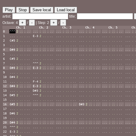
Play
Stop
Save local
Load local
artist:
title:
+
-
+
-
Octave:
4
/
| Step:
2
/
Ch. 1
Ch. 2
Ch. 3
Ch. 4
Ch. 5
Ch
0
^^^
2
..
.
..
...
.
..
.
..
...
.
..
.
..
...
.
..
.
..
...
.
..
.
..
...
.
1
...
.
..
.
..
E-3
2
..
.
..
...
.
..
.
..
...
.
..
.
..
...
.
..
.
..
...
.
2
C#5
2
..
.
..
...
.
..
.
..
...
.
..
.
..
...
.
..
.
..
...
.
..
.
..
...
.
3
...
.
..
.
..
...
.
..
.
..
...
.
..
.
..
...
.
..
.
..
...
.
..
.
..
...
.
4
D#4
2
..
.
..
...
.
..
.
..
...
.
..
.
..
...
.
..
.
..
...
.
..
.
..
...
.
5
...
.
..
.
..
...
.
..
.
..
...
.
..
.
..
...
.
..
.
..
...
.
..
.
..
...
.
6
C#5
2
..
.
..
...
.
..
.
..
...
.
..
.
..
...
.
..
.
..
...
.
..
.
..
...
.
7
...
.
..
.
..
^^^
2
..
.
..
...
.
..
.
..
...
.
..
.
..
...
.
..
.
..
...
.
8
D#4
2
..
.
..
E-3
2
..
.
..
...
.
..
.
..
...
.
..
.
..
...
.
..
.
..
...
.
9
...
.
..
.
..
...
.
..
.
..
...
.
..
.
..
...
.
..
.
..
...
.
..
.
..
...
.
10
D#4
2
..
.
..
...
.
..
.
..
...
.
..
.
..
...
.
..
.
..
...
.
..
.
..
...
.
11
...
.
..
.
..
F-4
2
..
.
..
...
.
..
.
..
...
.
..
.
..
...
.
..
.
..
...
.
12
D#4
2
..
.
..
E-3
2
..
.
..
...
.
..
.
..
...
.
..
.
..
...
.
..
.
..
...
.
13
...
.
..
.
..
D#3
2
..
.
..
...
.
..
.
..
...
.
..
.
..
...
.
..
.
..
...
.
14
D#5
2
..
.
..
^^^
2
..
.
..
...
.
..
.
..
...
.
..
.
..
...
.
..
.
..
...
.
15
...
.
..
.
..
...
.
..
.
..
...
.
..
.
..
...
.
..
.
..
...
.
..
.
..
...
.
16
G#5
2
..
.
..
...
.
..
.
..
...
.
..
.
..
D#3
2
..
.
..
...
.
..
.
..
...
.
17
...
.
..
.
..
...
.
..
.
..
...
.
..
.
..
...
.
..
.
..
...
.
..
.
..
...
.
18
D#6
2
..
.
..
...
.
..
.
..
...
.
..
.
..
...
.
..
.
..
...
.
..
.
..
...
.
19
...
.
..
.
..
...
.
..
.
..
...
.
..
.
..
...
.
..
.
..
...
.
..
.
..
...
.
20
D#4
2
..
.
..
...
.
..
.
..
...
.
..
.
..
...
.
..
.
..
...
.
..
.
..
...
.
21
^^^
2
..
.
..
...
.
..
.
..
...
.
..
.
..
...
.
..
.
..
...
.
..
.
..
...
.
22
E-3
2
..
.
..
...
.
..
.
..
...
.
..
.
..
...
.
..
.
..
...
.
..
.
..
...
.