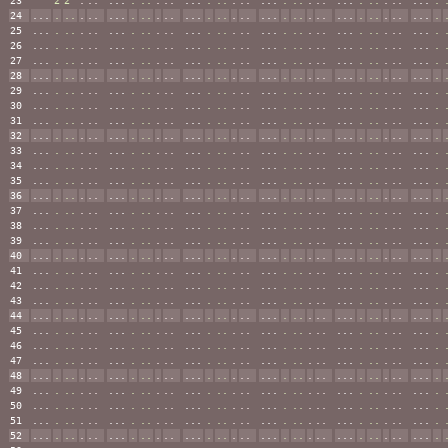
23
^^^
2
2
.
..
...
.
..
.
..
...
.
..
.
..
...
.
..
.
..
...
.
..
.
..
...
.
24
...
.
..
.
..
...
.
..
.
..
...
.
..
.
..
...
.
..
.
..
...
.
..
.
..
...
.
25
...
.
..
.
..
...
.
..
.
..
...
.
..
.
..
...
.
..
.
..
...
.
..
.
..
...
.
26
...
.
..
.
..
...
.
..
.
..
...
.
..
.
..
...
.
..
.
..
...
.
..
.
..
...
.
27
...
.
..
.
..
...
.
..
.
..
...
.
..
.
..
...
.
..
.
..
...
.
..
.
..
...
.
28
...
.
..
.
..
...
.
..
.
..
...
.
..
.
..
...
.
..
.
..
...
.
..
.
..
...
.
29
...
.
..
.
..
...
.
..
.
..
...
.
..
.
..
...
.
..
.
..
...
.
..
.
..
...
.
30
...
.
..
.
..
...
.
..
.
..
...
.
..
.
..
...
.
..
.
..
...
.
..
.
..
...
.
31
...
.
..
.
..
...
.
..
.
..
...
.
..
.
..
...
.
..
.
..
...
.
..
.
..
...
.
32
...
.
..
.
..
...
.
..
.
..
...
.
..
.
..
...
.
..
.
..
...
.
..
.
..
...
.
33
...
.
..
.
..
...
.
..
.
..
...
.
..
.
..
...
.
..
.
..
...
.
..
.
..
...
.
34
...
.
..
.
..
...
.
..
.
..
...
.
..
.
..
...
.
..
.
..
...
.
..
.
..
...
.
35
...
.
..
.
..
...
.
..
.
..
...
.
..
.
..
...
.
..
.
..
...
.
..
.
..
...
.
36
...
.
..
.
..
...
.
..
.
..
...
.
..
.
..
...
.
..
.
..
...
.
..
.
..
...
.
37
...
.
..
.
..
...
.
..
.
..
...
.
..
.
..
...
.
..
.
..
...
.
..
.
..
...
.
38
...
.
..
.
..
...
.
..
.
..
...
.
..
.
..
...
.
..
.
..
...
.
..
.
..
...
.
39
...
.
..
.
..
...
.
..
.
..
...
.
..
.
..
...
.
..
.
..
...
.
..
.
..
...
.
40
...
.
..
.
..
...
.
..
.
..
...
.
..
.
..
...
.
..
.
..
...
.
..
.
..
...
.
41
...
.
..
.
..
...
.
..
.
..
...
.
..
.
..
...
.
..
.
..
...
.
..
.
..
...
.
42
...
.
..
.
..
...
.
..
.
..
...
.
..
.
..
...
.
..
.
..
...
.
..
.
..
...
.
43
...
.
..
.
..
...
.
..
.
..
...
.
..
.
..
...
.
..
.
..
...
.
..
.
..
...
.
44
...
.
..
.
..
...
.
..
.
..
...
.
..
.
..
...
.
..
.
..
...
.
..
.
..
...
.
45
...
.
..
.
..
...
.
..
.
..
...
.
..
.
..
...
.
..
.
..
...
.
..
.
..
...
.
46
...
.
..
.
..
...
.
..
.
..
...
.
..
.
..
...
.
..
.
..
...
.
..
.
..
...
.
47
...
.
..
.
..
...
.
..
.
..
...
.
..
.
..
...
.
..
.
..
...
.
..
.
..
...
.
48
...
.
..
.
..
...
.
..
.
..
...
.
..
.
..
...
.
..
.
..
...
.
..
.
..
...
.
49
...
.
..
.
..
...
.
..
.
..
...
.
..
.
..
...
.
..
.
..
...
.
..
.
..
...
.
50
...
.
..
.
..
...
.
..
.
..
...
.
..
.
..
...
.
..
.
..
...
.
..
.
..
...
.
51
...
.
..
.
..
...
.
..
.
..
...
.
..
.
..
...
.
..
.
..
...
.
..
.
..
...
.
52
...
.
..
.
..
...
.
..
.
..
...
.
..
.
..
...
.
..
.
..
...
.
..
.
..
...
.