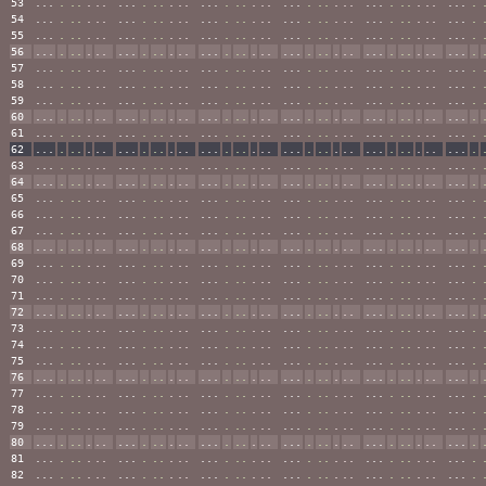
53
...
.
..
.
..
...
.
..
.
..
...
.
..
.
..
...
.
..
.
..
...
.
..
.
..
...
.
54
...
.
..
.
..
...
.
..
.
..
...
.
..
.
..
...
.
..
.
..
...
.
..
.
..
...
.
55
...
.
..
.
..
...
.
..
.
..
...
.
..
.
..
...
.
..
.
..
...
.
..
.
..
...
.
56
...
.
..
.
..
...
.
..
.
..
...
.
..
.
..
...
.
..
.
..
...
.
..
.
..
...
.
57
...
.
..
.
..
...
.
..
.
..
...
.
..
.
..
...
.
..
.
..
...
.
..
.
..
...
.
58
...
.
..
.
..
...
.
..
.
..
...
.
..
.
..
...
.
..
.
..
...
.
..
.
..
...
.
59
...
.
..
.
..
...
.
..
.
..
...
.
..
.
..
...
.
..
.
..
...
.
..
.
..
...
.
60
...
.
..
.
..
...
.
..
.
..
...
.
..
.
..
...
.
..
.
..
...
.
..
.
..
...
.
61
...
.
..
.
..
...
.
..
.
..
...
.
..
.
..
...
.
..
.
..
...
.
..
.
..
...
.
62
...
.
..
.
..
...
.
..
.
..
...
.
..
.
..
...
.
..
.
..
...
.
..
.
..
...
.
63
...
.
..
.
..
...
.
..
.
..
...
.
..
.
..
...
.
..
.
..
...
.
..
.
..
...
.
64
...
.
..
.
..
...
.
..
.
..
...
.
..
.
..
...
.
..
.
..
...
.
..
.
..
...
.
65
...
.
..
.
..
...
.
..
.
..
...
.
..
.
..
...
.
..
.
..
...
.
..
.
..
...
.
66
...
.
..
.
..
...
.
..
.
..
...
.
..
.
..
...
.
..
.
..
...
.
..
.
..
...
.
67
...
.
..
.
..
...
.
..
.
..
...
.
..
.
..
...
.
..
.
..
...
.
..
.
..
...
.
68
...
.
..
.
..
...
.
..
.
..
...
.
..
.
..
...
.
..
.
..
...
.
..
.
..
...
.
69
...
.
..
.
..
...
.
..
.
..
...
.
..
.
..
...
.
..
.
..
...
.
..
.
..
...
.
70
...
.
..
.
..
...
.
..
.
..
...
.
..
.
..
...
.
..
.
..
...
.
..
.
..
...
.
71
...
.
..
.
..
...
.
..
.
..
...
.
..
.
..
...
.
..
.
..
...
.
..
.
..
...
.
72
...
.
..
.
..
...
.
..
.
..
...
.
..
.
..
...
.
..
.
..
...
.
..
.
..
...
.
73
...
.
..
.
..
...
.
..
.
..
...
.
..
.
..
...
.
..
.
..
...
.
..
.
..
...
.
74
...
.
..
.
..
...
.
..
.
..
...
.
..
.
..
...
.
..
.
..
...
.
..
.
..
...
.
75
...
.
..
.
..
...
.
..
.
..
...
.
..
.
..
...
.
..
.
..
...
.
..
.
..
...
.
76
...
.
..
.
..
...
.
..
.
..
...
.
..
.
..
...
.
..
.
..
...
.
..
.
..
...
.
77
...
.
..
.
..
...
.
..
.
..
...
.
..
.
..
...
.
..
.
..
...
.
..
.
..
...
.
78
...
.
..
.
..
...
.
..
.
..
...
.
..
.
..
...
.
..
.
..
...
.
..
.
..
...
.
79
...
.
..
.
..
...
.
..
.
..
...
.
..
.
..
...
.
..
.
..
...
.
..
.
..
...
.
80
...
.
..
.
..
...
.
..
.
..
...
.
..
.
..
...
.
..
.
..
...
.
..
.
..
...
.
81
...
.
..
.
..
...
.
..
.
..
...
.
..
.
..
...
.
..
.
..
...
.
..
.
..
...
.
82
...
.
..
.
..
...
.
..
.
..
...
.
..
.
..
...
.
..
.
..
...
.
..
.
..
...
.